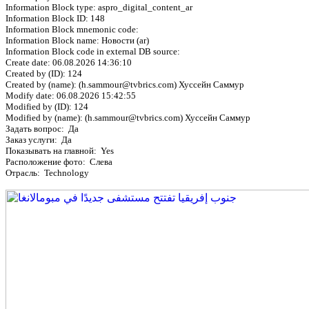
Information Block type: aspro_digital_content_ar
Information Block ID: 148
Information Block mnemonic code:
Information Block name: Новости (ar)
Information Block code in external DB source:
Create date: 06.08.2026 14:36:10
Created by (ID): 124
Created by (name): (h.sammour@tvbrics.com) Хуссейн Саммур
Modify date: 06.08.2026 15:42:55
Modified by (ID): 124
Modified by (name): (h.sammour@tvbrics.com) Хуссейн Саммур
Задать вопрос: Да
Заказ услуги: Да
Показывать на главной: Yes
Расположение фото: Слева
Отрасль: Technology