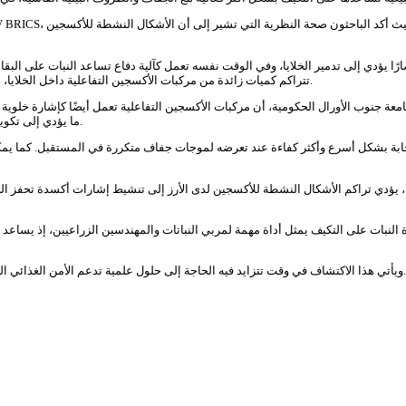
ارًا يؤدي إلى تدمير الخلايا، وفي الوقت نفسه تعمل كآلية دفاع تساعد النبات على ال
تتراكم كميات زائدة من مركبات الأكسجين التفاعلية داخل الخلايا، ما يؤدي إلى أكسدة المكونات الحيوية فيها، وإبطاء النمو، وانخفاض إنتاجية المحاصيل.
جامعة جنوب الأورال الحكومية، أن مركبات الأكسجين التفاعلية تعمل أيضًا كإشارة خلوي
البروتينات المحيطة بالحمض النووي (DNA)، ما يؤدي إلى تكوين ما يُعرف بـ "ذاكرة الإجهاد" لدى النبات.
جابة بشكل أسرع وأكثر كفاءة عند تعرضه لموجات جفاف متكررة في المستقبل. كما يمكن 
ل، يؤدي تراكم الأشكال النشطة للأكسجين لدى الأرز إلى تنشيط إشارات أكسدة تحفز ا
رة النبات على التكيف يمثل أداة مهمة لمربي النباتات والمهندسين الزراعيين، إذ يساع
ويأتي هذا الاكتشاف في وقت تتزايد فيه الحاجة إلى حلول علمية تدعم الأمن الغذائي العالمي، من خلال إنتاج محاصيل قادرة على تحمل الجفاف والظروف المناخية المتغيرة.