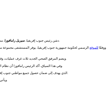
، مستشفى إقليميًا جديدًا في مقاطعة مبومالانغا شمال شرق البلاد، بطاقة استيعابية تبلغ 220 سريرًا، بهدف تقديم الخدمات الطبية لنحو 240 ألفًا من سكان بلدية ستيف تشويتي.
دشن رئيس جنوب إفريقيا،
سيريل رامافوزا
ووفقًا
للموقع
الرسمي لحكومة جمهورية جنوب إفريقيا، يوفر المستشفى مجموعة متكاملة 
ويضم المرفق الصحي الجديد ثلاث غرف عمليات، وقسمًا للعيادات الخارجية، وخدمات متخصصة في طب الأسنان وطب العيون، إضافة إلى توفير خدمات اختصاصيي التغذية، وأخصائيي العلاج الطبيعي، والدعم النفسي للمرضى.
وفي هذا السياق، أكد الرئيس رامافوزا أن نظام الرعاية الصحية الحديث يجب ألا يقتصر على علاج الأمراض فقط، بل ينبغي أن يركز أيضًا على الوقاية، والكشف المبكر، والحفاظ على صحة السكان في مختلف مراحل حياتهم.
وأشار رامافوزا إلى أن افتتاح المستشفى يتماشى مع أهداف النظام الوطني للتأمين الصحي (NHI)، الذي يهدف إلى ضمان حصول جميع مواطني جنوب إفريقيا على خدمات صحية عالية الجودة، بغض النظر عن أوضاعهم المالية.
ويأتي افتتاح هذا المرفق ضمن جهود جنوب إفريقيا لتعزيز البنية التحتية الصحية، وتوسيع نطاق الوصول إلى الخدمات الطبية، ودعم تطوير نظام رعاية صحية أكثر شمولًا واستدامة.