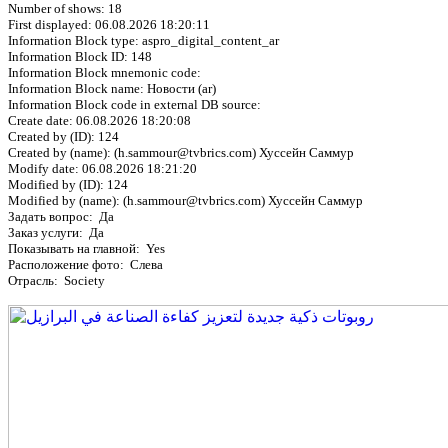
Number of shows: 18
First displayed: 06.08.2026 18:20:11
Information Block type: aspro_digital_content_ar
Information Block ID: 148
Information Block mnemonic code:
Information Block name: Новости (ar)
Information Block code in external DB source:
Create date: 06.08.2026 18:20:08
Created by (ID): 124
Created by (name): (h.sammour@tvbrics.com) Хуссейн Саммур
Modify date: 06.08.2026 18:21:20
Modified by (ID): 124
Modified by (name): (h.sammour@tvbrics.com) Хуссейн Саммур
Задать вопрос: Да
Заказ услуги: Да
Показывать на главной: Yes
Расположение фото: Слева
Отрасль: Society