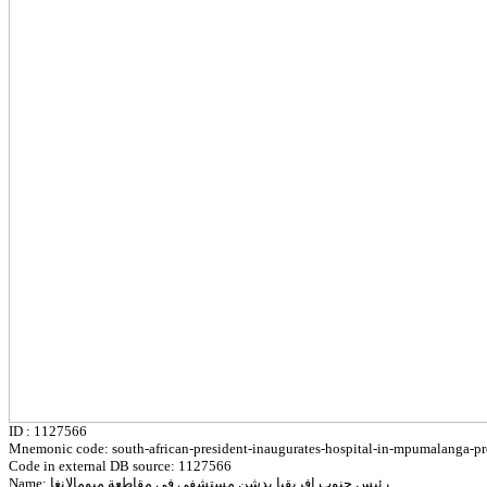
ID : 1127566
Mnemonic code: south-african-president-inaugurates-hospital-in-mpumalanga-p
Code in external DB source: 1127566
Name: رئيس جنوب إفريقيا يدشن مستشفى في مقاطعة مبومالانغا