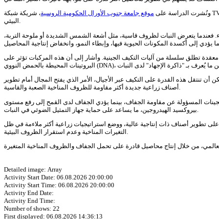
ونُشرت الدراسة على
موقع جامعة جنوب الأورال الحكومية الروسية
، شريكة شبكة TV BRICS، حيث أكد الباحثون صحة النظرية التي تشير إلى أن الأشكال النشطة للأكسجين (Reactive Oxygen Species – ROS) تؤدي دورًا أساسيًا في استجابة النباتات للإجهاد
البيئي.
بقاء. فعندما يتعرض النبات لظروف قاسية، مثل أشعة الشمس الشديدة أو ملوحة التربة،
ة معقدة تطلق سلسلة من آليات التكيف الجينية. وأشار إلى أن هذه المركبات تؤثر على
أن تنتقل هذه القدرة على التكيف عبر الأجيال، الأمر الذي يفتح المجال أمام تطوير
أصناف زراعية جديدة أكثر مقاومة للظروف المناخية الصعبة والقاسية.
لجينات المسؤولة عن مقاومة الجفاف، بينما يؤدي الجفاف لدى القمح إلى رفع مستوى
بيروكسيد الهيدروجين، ما يساعد على حماية جهاز التمثيل الضوئي في النبات.
د على تطوير أصناف ذات إنتاجية عالية، ووضع استراتيجيات زراعية أكثر ملاءمة في ظل
التغيرات المناخية وعدم استقرار الظروف البيئية.
Detailed image: Array
Activity Start Date: 06.08.2026 20:00:00
Activity Start Time: 06.08.2026 20:00:00
Activity End Date:
Activity End Time:
Number of shows: 22
First displayed: 06.08.2026 14:36:13