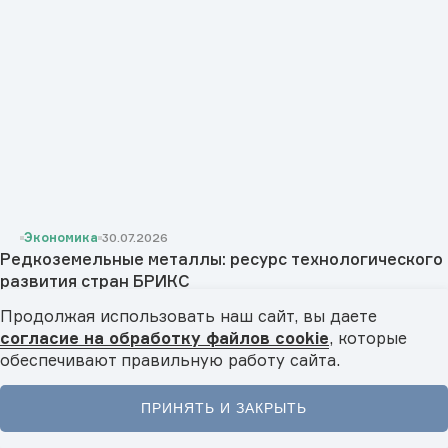
Экономика
30.07.2026
Редкоземельные металлы: ресурс технологического
развития стран БРИКС
Какое значение для экономики стран БРИКС имеют
Продолжая использовать наш сайт, вы даете
редкоземельные металлы? Почему их называют «витаминами...
согласие на обработку файлов cookie
, которые
обеспечивают правильную работу сайта.
ПРИНЯТЬ И ЗАКРЫТЬ
Главная
Новости
Видео
Подкасты
Меню