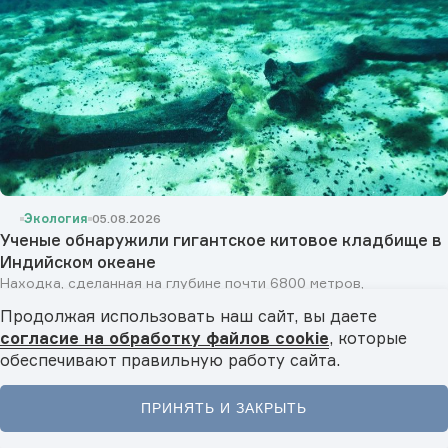
Экология
05.08.2026
Ученые обнаружили гигантское китовое кладбище в
Индийском океане
Находка, сделанная на глубине почти 6800 метров,
предоставляет новые данные об эволюции китообразных...
Продолжая использовать наш сайт, вы даете
Показать ещё
согласие на обработку файлов cookie
, которые
обеспечивают правильную работу сайта.
ПРИНЯТЬ И ЗАКРЫТЬ
Главная
Новости
Видео
Подкасты
Меню