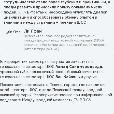
сотрудничество стало более глубоким и практичным, а
плоды развития приносили пользу большему числу
людей. <...> В-третьих, необходимо углублять диалог
цивилизаций и способствовать обмену опытом и
знаниями между странами – членами ШОС
Ли Яфан
Заместитель главного редактора Китайской
международной вещательной корпорации (CICG),
президент Академии исследований современного
Китая и мира (ACCWS)
В мероприятии также приняли участие заместитель
генерального секретаря ШОС
Ахмад Саидмуродзода
,
чрезвычайный и полномочный посол, бывший заместитель
генерального секретаря ШОС
Ван Кайвэнь
и другие.
Презентация состоялась в Пекине, городе, где находится
штаб-квартира ШОС, в ходе Пекинской международной
книжной ярмарки. Мероприятие прошло при информационной
поддержке Международной медиасети TV BRICS.