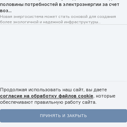
половины потребностей в электроэнергии за счет
воз...
Новая энергосистема может стать основой для создания
более экологичной и надежной инфраструктуры...
Продолжая использовать наш сайт, вы даете
согласие на обработку файлов cookie
, которые
Технологии
05.08.2026
обеспечивают правильную работу сайта.
Иранские исследователи представили
перспективную разработку в области
интеллектуальных систем
ПРИНЯТЬ И ЗАКРЫТЬ
Новый метод обучения открывает широкие возможности для
Главная
Новости
Видео
Подкасты
Меню