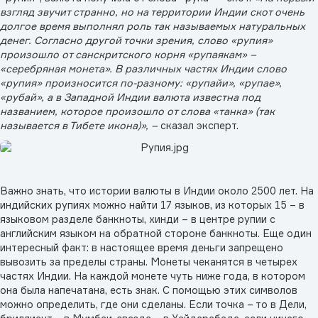
взгляд звучит странно, но на территории Индии скот очень
долгое время выполнял роль так называемых натуральных
денег. Согласно другой точки зрения, слово «рупия»
произошло от санскритского корня «рупаякам» –
«серебряная монета». В различных частях Индии слово
«рупия» произносится по-разному: «рупайи», «рупае»,
«рубай», а в Западной Индии валюта известна под
названием, которое произошло от слова «танка» (так
называется в Тибете икона)», –
сказал эксперт.
Важно знать, что истории валюты в Индии около 2500 лет. На
индийских рупиях можно найти 17 языков, из которых 15 – в
языковом разделе банкноты, хинди – в центре рупии с
английским языком на обратной стороне банкноты. Еще один
интересный факт: в настоящее время деньги запрещено
вывозить за пределы страны. Монеты чеканятся в четырех
частях Индии. На каждой монете чуть ниже года, в котором
она была напечатана, есть знак. С помощью этих символов
можно определить, где они сделаны. Если точка – то в Дели,