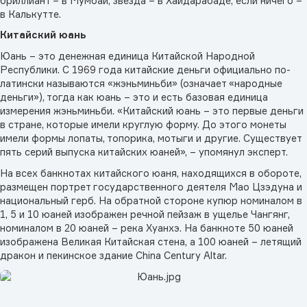
бриллиант – в Мумбаи, звезда – в Хайдарабаде, если ничего –
в Калькутте.
Китайский юань
Юань – это денежная единица Китайской Народной
Республики. С 1969 года китайские деньги официально по-
латински называются «жэньминьби» (означает «народные
деньги»), тогда как юань – это и есть базовая единица
измерения жэньминьби. «Китайский юань – это первые деньги
в стране, которые имели круглую форму. До этого монеты
имели формы лопаты, топорика, мотыги и другие. Существует
пять серий выпуска китайских юаней», – упомянул эксперт.
На всех банкнотах китайского юаня, находящихся в обороте,
размещен портрет государственного деятеля Мао Цзэдуна и
национальный герб. На обратной стороне купюр номиналом в
1, 5 и 10 юаней изображен речной пейзаж в ущелье Чангянг,
номиналом в 20 юаней – река Хуанхэ. На банкноте 50 юаней
изображена Великая Китайская стена, а 100 юаней – летящий
дракон и пекинское здание China Century Altar.