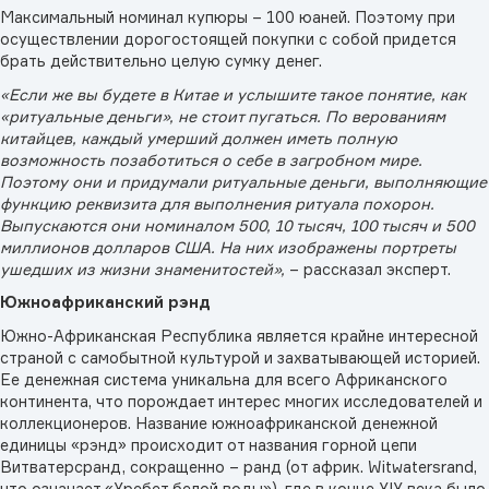
Максимальный номинал купюры – 100 юаней. Поэтому при
осуществлении дорогостоящей покупки с собой придется
брать действительно целую сумку денег.
«Если же вы будете в Китае и услышите такое понятие, как
«ритуальные деньги», не стоит пугаться. По верованиям
китайцев, каждый умерший должен иметь полную
возможность позаботиться о себе в загробном мире.
Поэтому они и придумали ритуальные деньги, выполняющие
функцию реквизита для выполнения ритуала похорон.
Выпускаются они номиналом 500, 10 тысяч, 100 тысяч и 500
миллионов долларов США. На них изображены портреты
ушедших из жизни знаменитостей»,
– рассказал эксперт.
Южноафриканский рэнд
Южно-Африканская Республика является крайне интересной
страной с самобытной культурой и захватывающей историей.
Ее денежная система уникальна для всего Африканского
континента, что порождает интерес многих исследователей и
коллекционеров. Название южноафриканской денежной
единицы «рэнд» происходит от названия горной цепи
Витватерсранд, сокращенно – ранд (от африк. Witwatersrand,
что означает «Хребет белой воды»), где в конце XIX века было