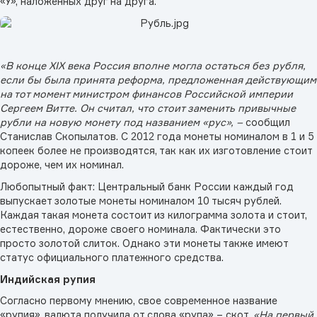
«У», наложенных друг на друга.
«В конце XIX века Россия вполне могла остаться без рубля,
если бы была принята реформа, предложенная действующим
на тот момент министром финансов Российской империи
Сергеем Витте. Он считал, что стоит заменить привычные
рубли на новую монету под названием «рус», –
сообщил
Станислав Скопылатов. С 2012 года монеты номиналом в 1 и 5
копеек более не производятся, так как их изготовление стоит
дороже, чем их номинал.
Любопытный факт: Центральный банк России каждый год
выпускает золотые монеты номиналом 10 тысяч рублей.
Каждая такая монета состоит из килограмма золота и стоит,
естественно, дороже своего номинала. Фактически это
просто золотой слиток. Однако эти монеты также имеют
статус официального платежного средства.
Индийская рупия
Согласно первому мнению, cвое современное название
«рупия», валюта получила от слова «рупа» – скот.
«На первый