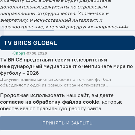
дополнительные документы по отраслевым
направлениям сотрудничества. Упоминали и
энергетику, и искусственный интеллект, и
здравоохранение, и целый ряд других направлений
»
TV BRICS GLOBAL
Спорт
07.08.2026
TV BRICS представит своим телезрителям
международный медиапроект о чемпионате мира по
футболу – 2026
Документальный цикл расскажет о том, как футбол
объединяет людей из разных стран и становится...
Общество
01.08.2026
Продолжая использовать наш сайт, вы даете
Обзор новостей TV BRICS в зарубежных медиа
согласие на обработку файлов cookie
, которые
Общество
31.07.2026
обеспечивают правильную работу сайта.
Ведущие университеты регионов России развивают
международное сотрудничество через TV BRICS
К медиасети присоединился ведущий вуз Ханты-Мансийска
ПРИНЯТЬ И ЗАКРЫТЬ
для улучшения партнерства со странами...
Главная
Новости
Видео
Подкасты
Меню