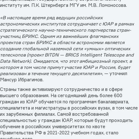
институту им. П.К. Штернберга МГУ им. М.В. Ломоносова.
«В настоящее время ряд ведущих российских
астрономических институтов сотрудничает с ЮАР в рамках
стратегического научно-технического партнерства стран-
участниц БРИКС. Одним из важнейших флагманских
проектов стран БРИКС в области астрономии является
создание глобальной наземной сети «умных» оптических
телескопов (проект BITDN — BRICS Intelligent Telescope and
Data Network). Ожидается, что этот амбициозный проект, в
котором в том числе примут участие ЮАР и Россия, будет
реализован в течение текущего десятилетия»
, — уточнил
Мансур Ибрагимов.
Страны также активизируют сотрудничество и в сфере
высшего образования. На сегодняшний день более 600
граждан из ЮАР обучается по программам бакалавриата,
специалитета и магистратуры в российских вузах, в том числе
их зарубежных филиалах. Самой востребованной
специальностью у граждан ЮАР, которые будут проходить
обучение в российских университетах по квоте
Правительства РФ в 2021-2022 учебном годах, стало
лечебное дело.