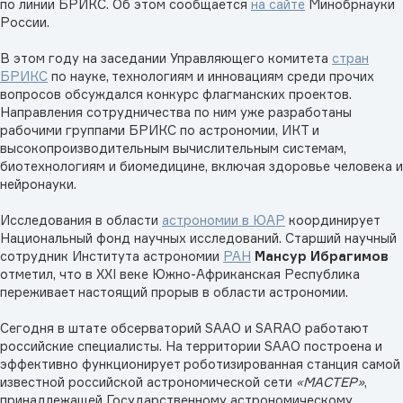
по линии БРИКС. Об этом сообщается
на сайте
Минобрнауки
России.
В этом году на заседании Управляющего комитета
стран
БРИКС
по науке, технологиям и инновациям среди прочих
вопросов обсуждался конкурс флагманских проектов.
Направления сотрудничества по ним уже разработаны
рабочими группами БРИКС по астрономии, ИКТ и
высокопроизводительным вычислительным системам,
биотехнологиям и биомедицине, включая здоровье человека и
нейронауки.
Исследования в области
астрономии в ЮАР
координирует
Национальный фонд научных исследований. Старший научный
сотрудник Института астрономии
РАН
Мансур Ибрагимов
отметил, что в XXI веке Южно-Африканская Республика
переживает настоящий прорыв в области астрономии.
Сегодня в штате обсерваторий SAAO и SARAO работают
российские специалисты. На территории SAAO построена и
эффективно функционирует роботизированная станция самой
известной российской астрономической сети
«МАСТЕР»
,
принадлежащей Государственному астрономическому