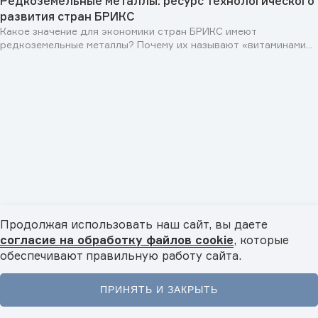
Редкоземельные металлы: ресурс технологического
развития стран БРИКС
Какое значение для экономики стран БРИКС имеют
редкоземельные металлы? Почему их называют «витаминами...
Продолжая использовать наш сайт, вы даете
Персоны
29.07.2026
согласие на обработку файлов cookie
, которые
Раис Республики Татарстан Рустам Минниханов: «Мы
обеспечивают правильную работу сайта.
заинтересованы в развитии сотрудничества как со
странами БРИКС, так и с государствами Юго-
ПРИНЯТЬ И ЗАКРЫТЬ
Восточной Азии, Исламского мира и Латинской
В эксклюзивном интервью TV BRICS Раис Татарстана Рустам
Минниханов рассказал об укреплении ...
Главная
Новости
Видео
Подкасты
Меню
Америки»