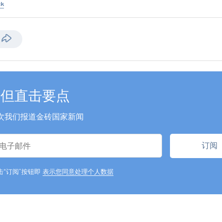
ck
亚西尔利
印度尼西亚劳工部长
"
印度尼西亚认为，深
短但直击要点
未来技能领域的相互
此，我们提议将‘未来
次我们报道金砖国家新闻
BRICS CONNEC
域。……印尼将金砖
合作、促进互学互鉴
业及广大民众寻求务
战略平台。
"
击“订阅”按钮即
表示您同意处理个人数据