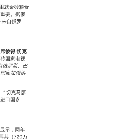
马里
就金砖粮食
为重要。据俄
一来自俄罗
主席
彼得·切克
金砖国家电视
有俄罗斯、巴
员国应加强协
”
切克马廖
食进口国参
据显示，同年
耳其（720万