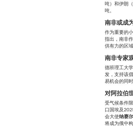
吨）和伊朗（
吨。
南非或成
作为重要的
指出，南非
供有力的区
南非专家
德班理工大
发，支持该倡
易机会的同时
对阿拉伯
受气候条件
口国埃及20
会大使
纳赛尔
将成为俄中