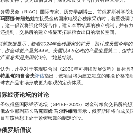
务委员会（RIAC）国际专家、历史学副博士、前俄罗斯科学院
员
玛丽娜·帕纽热娃
在接受金砖国家电视台独家采访时，着重强调
出，这一倡议将强化经济合作，建立本币结算的独立机制，并有
她还提到，交易所的建立将显著拓展粮食出口的增长空间。
联盟数据显示，随着2024年金砖国家的扩员，预计成员国今年
亿吨，占全球总产量的44%。美国以4.5亿吨的产量位居第二，但
产量总和是美国的3倍。”
她总结说。
认为，此举对于实现联合国《2030年可持续发展议程》目标具
特里·帕特鲁舍夫
评估
指出，该项目将为建立独立的粮食价格指
全球农产品市场形成更为客观的定价体系。
国际经济论坛的讨论
月，圣彼得堡国际经济论坛（SPIEF-2025）对金砖粮食交易所构
。俄农业部副部长
马克西姆·马尔科维奇
表示，俄罗斯即将向成员
，目前该构想正处于紧锣密鼓的制定阶段。
持俄罗斯倡议