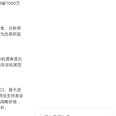
破7500万
粮食。分析师
可为交易所提
济机遇角度出
南非在拓展贸
进口。最大进
家商业支持基金
有战略价值，
增补。