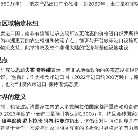
560万吨）。俄农产品出口中心预测，到2030年，出口量有望突
为区域物流枢纽
小麦进口国，南非有望通过该交易所以更优惠的价格进口俄罗斯
作为非洲重要的农业枢纽和物流节点，德班与开普敦等港口设施
域物流支持。此举将惠及整个非洲大陆的经济与基础设施建设。
观点
学研究员
恩迪夫霍·奇科维
表示，南非从地缘政治的务实态度和经
议。他指出，作为粮食净进口国（2022年进口约200万吨），
，也对“过度依赖进口”保持谨慎态度。
世界的意义
限制，包括波斯湾国家在内的大多数阿拉伯国家都严重依赖粮食
25-2026年度的小麦进口量预计将达到1300万吨。约旦金砖国
·穆罕默德·易卜拉欣·阿布·纳赛尔
指出，该倡议对阿拉伯世界具
构建基于合作、友爱与国家间相互尊重的多极化世界格局的有力