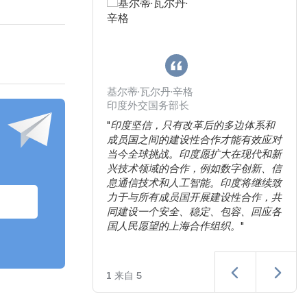
基尔蒂·瓦尔丹·辛格
印度外交国务部长
化在人才发展与
"
印度坚信，只有改革后的多边体系和
理解至关重要。为
成员国之间的建设性合作才能有效应对
技能预测’纳入
当今全球挑战。印度愿扩大在现代和新
T倡议的优先合作领
兴技术领域的合作，例如数字创新、信
国家视为深化南南
息通信技术和人工智能。印度将继续致
，并为劳动者、企
力于与所有成员国开展建设性合作，共
实解决方案的重要
同建设一个安全、稳定、包容、回应各
国人民愿望的上海合作组织。
"
1
来自
5