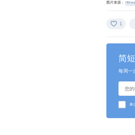
图片来源：
iSto
1
简
每周一
单