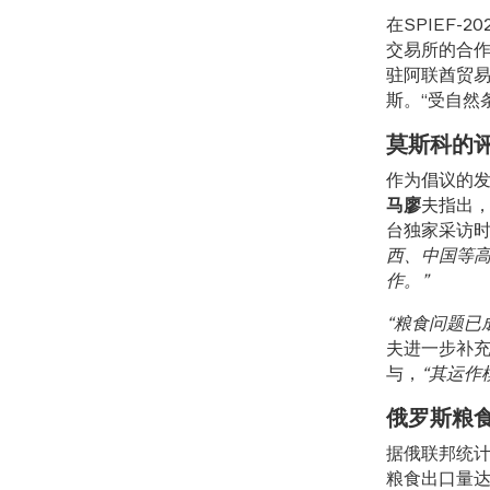
在SPIEF-
交易所的合
驻阿联酋贸
斯。“受自然
莫斯科的
作为倡议的
马廖
夫指出
台独家采访
西、中国等
作。”
“粮食问题已
夫进一步补
与，
“其运作
俄罗斯粮
据俄联邦统计
粮食出口量达