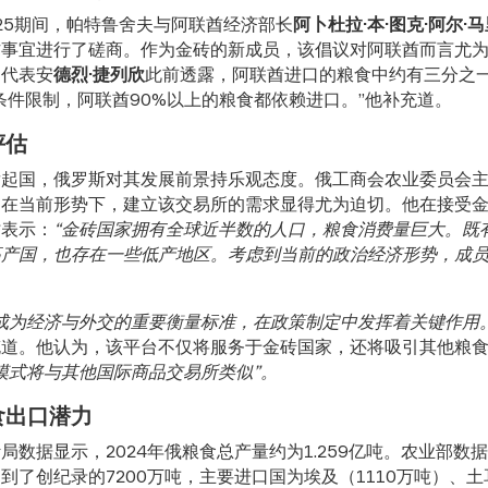
2025期间，帕特鲁舍夫与阿联酋经济部长
阿卜杜拉·本·图克·阿尔·
作事宜进行了磋商。作为金砖的新成员，该倡议对阿联酋而言尤
易代表安
德烈·捷列欣
此前透露，阿联酋进口的粮食中约有三分之
条件限制，阿联酋90%以上的粮食都依赖进口。”他补充道。
评估
发起国，俄罗斯对其发展前景持乐观态度。俄工商会农业委员会
，在当前形势下，建立该交易所的需求显得尤为迫切。他在接受
时表示：
“金砖国家拥有全球近半数的人口，粮食消费量巨大。既
高产国，也存在一些低产地区。考虑到当前的政治经济形势，成
成为经济与外交的重要衡量标准，在政策制定中发挥着关键作用。
充道。他认为，该平台不仅将服务于金砖国家，还将吸引其他粮
模式将与其他国际商品交易所类似”。
食出口潜力
局数据显示，2024年俄粮食总产量约为1.259亿吨。农业部数
到了创纪录的7200万吨，主要进口国为埃及（1110万吨）、土