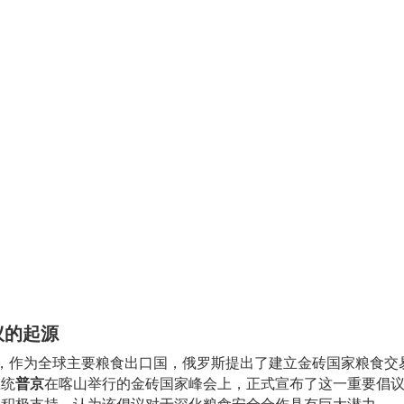
议的起源
0月，作为全球主要粮食出口国，俄罗斯提出了建立金砖国家粮食交
总统
普京
在喀山举行的金砖国家峰会上，正式宣布了这一重要倡
了积极支持，认为该倡议对于深化粮食安全合作具有巨大潜力。