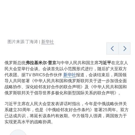
图片来源:
图片来源:
图片来源:
丁海涛 |
新华社
黄敬文 |
新华社
新华社
俄罗斯总统
弗拉基米尔·普京
与中华人民共和国主席
习近平
在北京人
民大会堂举行会谈。会谈首先以小范围形式进行，随后扩大至双方
代表团。据TV BRICS合作伙伴
新华社
报道，会谈结束后，两国领
导人共同签署《中华人民共和国和俄罗斯联邦关于进一步加强全面
战略协作、深化睦邻友好合作的联合声明》及《中华人民共和国和
俄罗斯联邦关于倡导世界多极化和新型国际关系的联合声明》。
习近平主席在人民大会堂发表讲话时指出，今年是中俄战略伙伴关
系建立30周年，也是《中俄睦邻友好合作条约》签署25周年。双方
已达成共识，将延长该条约有效期。中方领导人强调，两国致力于
实现更高水平的战略协调。
观看全部
叶夫多基娅·科
尔巴绍娃