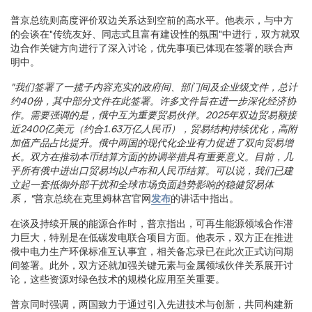
普京总统则高度评价双边关系达到空前的高水平。他表示，与中方
的会谈在"传统友好、同志式且富有建设性的氛围"中进行，双方就双
边合作关键方向进行了深入讨论，优先事项已体现在签署的联合声
明中。
"我们签署了一揽子内容充实的政府间、部门间及企业级文件，总计
约40份，其中部分文件在此签署。许多文件旨在进一步深化经济协
作。需要强调的是，俄中互为重要贸易伙伴。2025年双边贸易额接
近2400亿美元（约合1.63万亿人民币），贸易结构持续优化，高附
加值产品占比提升。俄中两国的现代化企业有力促进了双向贸易增
长。双方在推动本币结算方面的协调举措具有重要意义。目前，几
乎所有俄中进出口贸易均以卢布和人民币结算。可以说，我们已建
立起一套抵御外部干扰和全球市场负面趋势影响的稳健贸易体
系，"
普京总统在克里姆林宫官网
发布
的讲话中指出。
在谈及持续开展的能源合作时，普京指出，可再生能源领域合作潜
力巨大，特别是在低碳发电联合项目方面。他表示，双方正在推进
俄中电力生产环保标准互认事宜，相关备忘录已在此次正式访问期
间签署。此外，双方还就加强关键元素与金属领域伙伴关系展开讨
论，这些资源对绿色技术的规模化应用至关重要。
普京同时强调，两国致力于通过引入先进技术与创新，共同构建新