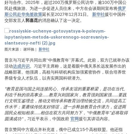
好与合作。2025年，超过200万俄罗斯公民访华，逾100万中国公
民赴俄旅游。为进一步促进人员往来，中方在会谈期间宣布将
俄罗
斯公民赴华免签政策
延长至2027年12月31日。
新华社
援引中国外
交部发言人
郭嘉昆
的消息确认了这一决定。
图片来源： 谢环驰｜
新华社
普京与习近平共同出席“中俄教育年”开幕式。此前，双方已就举办该
活动
达成共识
。习近平主席称，这是着眼中俄关系长远发展作出的
战略部署。他强调，高校与科研机构应加强紧密协作，联合培养世
界级专业人才队伍，以夯实两国科研潜力。
"教育是国与国之间连接民心、传承友谊的重要桥梁，是功在当代、
利在千秋的崇高事业……教育兴则国家兴，教育强则国家强……要践
行文明互鉴理念，推动文明传承和教育治理经验交流，共同提高工
作水平；要赓续传统友好情谊，进一步释放教育合作潜力，促进两
国民众相知相亲……相信在双方共同努力下，“中俄教育年”必将取得
圆满成功“
，习近平表示，中国政府
官网
援引其讲话内容。
普京赞同中方观点并补充道，俄中已成立15个高校联盟。他还指