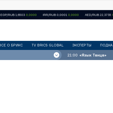
1,6503
0,0000
IRR/RUB 0,0001
0,0000
AED/RUB 22,3735
0,0000
ВСЕ О БРИКС
TV BRICS GLOBAL
ЭКСПЕРТЫ
ПОДКА
21:00
«Язык Танца»