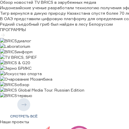
Обзор новостей TV BRICS в зарубежных медиа
↑
0,0000
Индонезийские ученые разработали технологию получения эфи
CNY/RUB
Тигр вернулся в дикую природу Казахстана спустя более 70 л
12,1655
В ОАЭ представили цифровую платформу для определения со
↑
0,0000
Редкий съедобный гриб был найден в лесу Белоруссии
EGP/RUB
ПРОГРАММЫ
1,6503
↑
0,0000
IRR/RUB
0,0001
↑
0,0000
AED/RUB
22,3735
↑
0,0000
SAR/RUB
21,9111
↑
0,0000
ETB/RUB
0,5136
↑
0,0000
USD/RUB
82,1665
СМОТРЕТЬ ВСЁ
↑
0,0000
Наши проекты
IDR/RUB