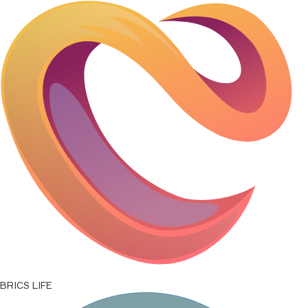
SAR/RUB
21,9111
↑
0,0000
ETB/RUB
0,5136
↑
0,0000
USD/RUB
82,1665
↑
0,0000
IDR/RUB
0,0046
↑
0,0000
BRICS LIFE