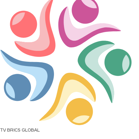
0,0046
↑
0,0000
BRL/RUB
16,1067
↑
0,0000
INR/RUB
0,863
↑
0,0000
ZAR/RUB
5,0343
↑
0,0000
CNY/RUB
12,1655
↑
0,0000
EGP/RUB
1,6503
↑
0,0000
IRR/RUB
0,0001
↑
0,0000
AED/RUB
TV BRICS GLOBAL
22,3735
↑
0,0000