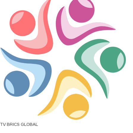
0,0046
↑
0,0000
BRL/RUB
16,1067
↑
0,0000
INR/RUB
0,863
↑
0,0000
ZAR/RUB
5,0343
↑
0,0000
CNY/RUB
12,1655
↑
0,0000
EGP/RUB
1,6503
↑
0,0000
IRR/RUB
0,0001
↑
0,0000
AED/RUB
TV BRICS GLOBAL
22,3735
↑
0,0000