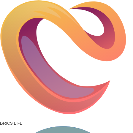
SAR/RUB
21,9111
↑
0,0000
ETB/RUB
0,5136
↑
0,0000
USD/RUB
82,1665
↑
0,0000
IDR/RUB
0,0046
↑
0,0000
BRICS LIFE