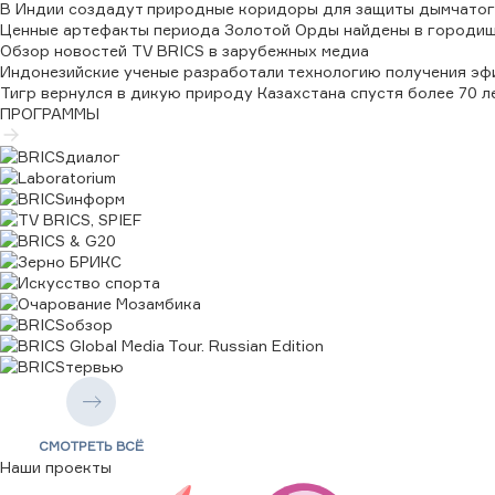
В Индии создадут природные коридоры для защиты дымчатог
↑
0,0000
Ценные артефакты периода Золотой Орды найдены в городищ
CNY/RUB
Обзор новостей TV BRICS в зарубежных медиа
12,1655
Индонезийские ученые разработали технологию получения эфи
↑
0,0000
Тигр вернулся в дикую природу Казахстана спустя более 70 л
EGP/RUB
ПРОГРАММЫ
1,6503
↑
0,0000
IRR/RUB
0,0001
↑
0,0000
AED/RUB
22,3735
↑
0,0000
SAR/RUB
21,9111
↑
0,0000
ETB/RUB
0,5136
↑
0,0000
USD/RUB
82,1665
СМОТРЕТЬ ВСЁ
↑
0,0000
Наши проекты
IDR/RUB