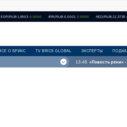
1,6503
0,0000
IRR/RUB 0,0001
0,0000
AED/RUB 22,3735
0,0000
ВСЕ О БРИКС
TV BRICS GLOBAL
ЭКСПЕРТЫ
ПОДКА
13:45
«Повесть реки» -