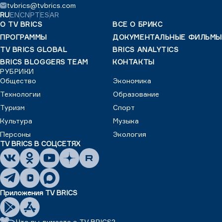
tvbrics@tvbrics.com
RU
EN
CN
PT
ES
AR
О TV BRICS
ВСЕ О БРИКС
ПРОГРАММЫ
ДОКУМЕНТАЛЬНЫЕ ФИЛЬМЫ
TV BRICS GLOBAL
BRICS ANALYTICS
BRICS BLOGGERS TEAM
КОНТАКТЫ
РУБРИКИ
Общество
Экономика
Технологии
Образование
Туризм
Спорт
Культура
Музыка
Персоны
Экология
TV BRICS В СОЦСЕТЯХ
Приложения TV BRICS
Что вы думаете о TV BRICS?