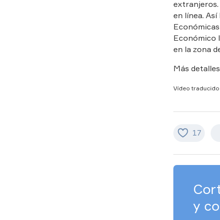
extranjeros.
en línea. Así
Económicas E
Económico I
en la zona 
Más detalles,
Vídeo traducido e
17
Cor
y co