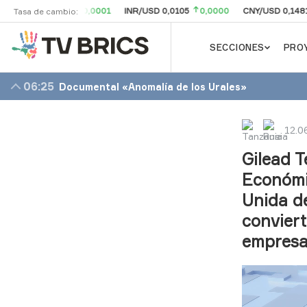
L/USD 0,196
0,0001
INR/USD 0,0105
0,0000
CNY/USD 0,1481
0
Tasa de cambio:
SECCIONES
PRO
06:25
Documental «Anomalía de los Urales»
12.0
Gilead T
Económic
Unida d
conviert
empresa