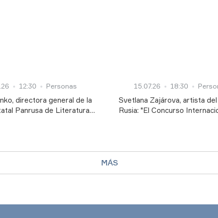
rgánica”
transformación digital de la g
recursos de la tierra”
.26
12:30
Personas
15.07.26
18:30
Perso
nko, directora general de la
Svetlana Zajárova, artista de
tatal Panrusa de Literatura
Rusia: "El Concurso Internaci
I. Rudominó: "El idioma es la
Artistas de Ballet se llevó a c
omprender el mundo"
muy profesional"
MÁS