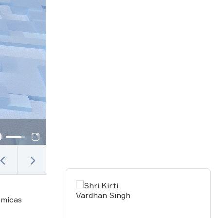
ómicas
s