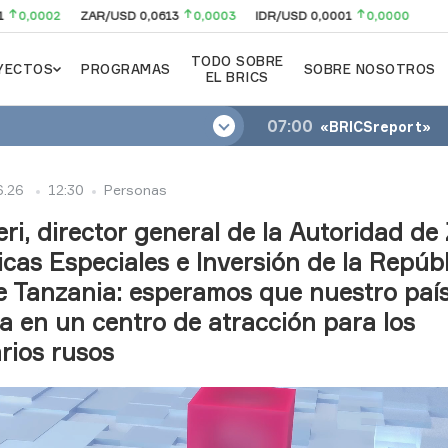
,0002
ZAR/USD 0,0613
0,0003
IDR/USD 0,0001
0,0000
RUB/
TODO SOBRE
YECTOS
PROGRAMAS
SOBRE NOSOTROS
EL BRICS
07:00
«BRICSreport»
6.26
12:30
Personas
eri, director general de la Autoridad de
as Especiales e Inversión de la Repúbl
e Tanzania: esperamos que nuestro país
a en un centro de atracción para los
rios rusos