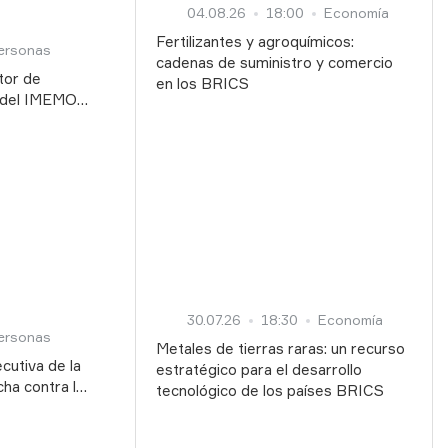
04.08.26
18:00
Economía
Fertilizantes y agroquímicos:
ersonas
cadenas de suministro y comercio
tor de
en los BRICS
a del IMEMO
 Rusia: "El
un mundo
n marcha"
30.07.26
18:30
Economía
ersonas
Metales de tierras raras: un recurso
cutiva de la
estratégico para el desarrollo
ha contra la
tecnológico de los países BRICS
 IA puede
sivo en la