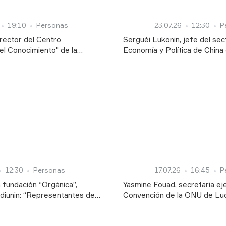
19:10
Personas
23.07.26
12:30
P
director del Centro
Serguéi Lukonin, jefe del sec
el Conocimiento" de la
Economía y Política de Chin
Estatal Rusa de Humanidades:
de la Academia de Ciencias de
ue impulsan los BRICS es un
proceso de transición hacia 
rico objetivo"
multipolar ya se ha puesto e
12:30
Personas
17.07.26
16:45
P
a fundación “Orgánica”,
Yasmine Fouad, secretaria eje
diunin: “Representantes de
Convención de la ONU de Luc
s ya obtuvieron la
Desertificación: “El uso de la
 conforme al estándar ruso de
convertirse en un factor deci