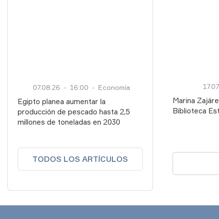
producción o
17.07
07.08.26
16:00
Economía
Marina Zajáre
Egipto planea aumentar la
Biblioteca Es
producción de pescado hasta 2,5
Extranjera M. 
millones de toneladas en 2030
clave para c
TODOS LOS ARTÍCULOS