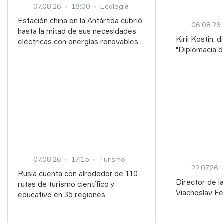
07.08.26
18:00
Ecología
Estación china en la Antártida cubrió
06.08.26
hasta la mitad de sus necesidades
Kiril Kostin, 
eléctricas con energías renovables
"Diplomacia d
durante la noche polar
Universidad 
"La agenda q
proceso histó
07.08.26
17:15
Turismo
22.07.26
Rusia cuenta con alrededor de 110
Director de l
rutas de turismo científico y
Viacheslav Fe
educativo en 35 regiones
unos 40 paíse
certificación