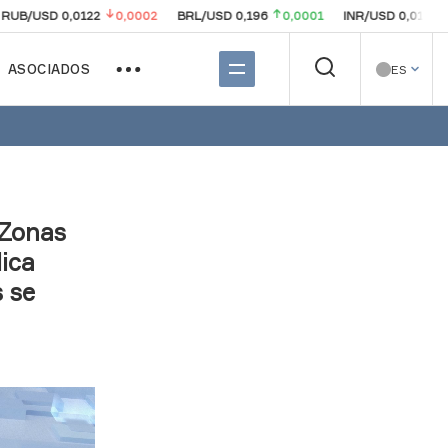
USD 0,0122
0,0002
BRL/USD 0,196
0,0001
INR/USD 0,0105
0,0
ASOCIADOS
ES
 Zonas
ica
 se