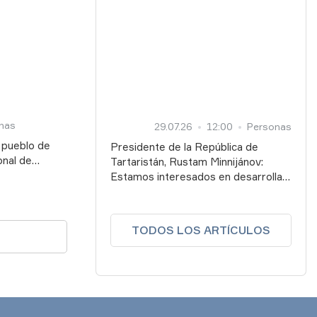
estión de los
nas
29.07.26
12:00
Personas
l pueblo de
Presidente de la República de
onal de
Tartaristán, Rustam Minnijánov:
abo a un nivel
Estamos interesados en desarrollar
la cooperación tanto con los países
BRICS como con los Estados del
Sudeste Asiático, el mundo islámico
TODOS LOS ARTÍCULOS
y América Latina