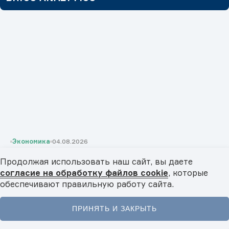
Экономика
04.08.2026
Удобрения и агрохимия: цепочки поставок и
Продолжая использовать наш сайт, вы даете
торговля внутри БРИКС
согласие на обработку файлов cookie
, которые
Страны БРИКС занимают значительную долю глобального
обеспечивают правильную работу сайта.
рынка удобрений. Какие преимущества это...
ПРИНЯТЬ И ЗАКРЫТЬ
Главная
Новости
Видео
Подкасты
Меню