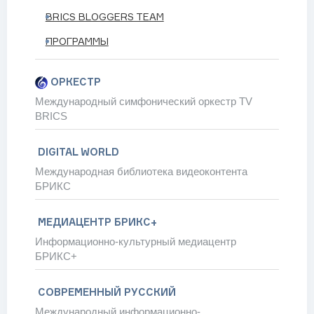
BRICS BLOGGERS TEAM
д
ПРОГРАММЫ
 сфере прямых инвестиций
ких отношений серией мероприятий в обеих странах – посол
ОРКЕСТР
палитета на северо-востоке страны
Международный симфонический оркестр TV
BRICS
DIGITAL WORLD
Международная библиотека видеоконтента
БРИКС
СМОТРЕТЬ ВСЁ
 BRICS GLOBAL
МЕДИАЦЕНТР БРИКС+
Информационно-культурный медиацентр
БРИКС+
СОВРЕМЕННЫЙ РУССКИЙ
Международный информационно-