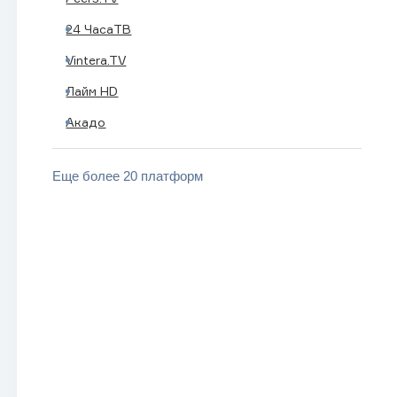
24 ЧасаТВ
Vintera.TV
Лайм HD
Акадо
Еще более 20 платформ
BRICS LIFE