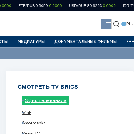
ETB/RUB 0,5059
0,0000
USD/RUB 80,9293
0,0000
IDR/RUB 0,00
RU
СТЫ
МЕДИАТУРЫ
ДОКУМЕНТАЛЬНЫЕ ФИЛЬМЫ
СМОТРЕТЬ TV BRICS
Эфир телеканала
Wink
Smotreshka
Peers.TV