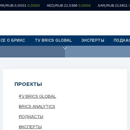
 0,0001
0,0000
AED/RUB 22,0366
0,0000
SAR/RUB 21,5811
0,0000
ВСЕ О БРИКС
TV BRICS GLOBAL
ЭКСПЕРТЫ
ПОДКА
04:30
«Laboratorium»
ПРОЕКТЫ
TV BRICS GLOBAL
BRICS ANALYTICS
ПОДКАСТЫ
вместное производство контента
ЭКСПЕРТЫ