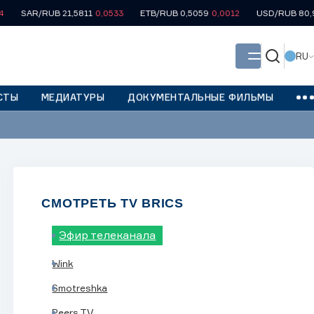
R/RUB 21,5811
0,0533
ETB/RUB 0,5059
0,0012
USD/RUB 80,9293
0,
RU
СТЫ
МЕДИАТУРЫ
ДОКУМЕНТАЛЬНЫЕ ФИЛЬМЫ
д/ф, ЮАР, 2020)
СМОТРЕТЬ TV BRICS
Эфир телеканала
Wink
Smotreshka
Peers.TV