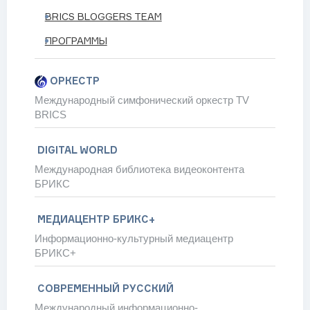
BRICS BLOGGERS TEAM
ких отношений серией мероприятий в обеих странах – посол
ПРОГРАММЫ
палитета на северо-востоке страны
ов из 22 стран для научной миссии на Северном полюсе
ОРКЕСТР
на
Международный симфонический оркестр TV
BRICS
DIGITAL WORLD
Международная библиотека видеоконтента
БРИКС
СМОТРЕТЬ ВСЁ
 BRICS GLOBAL
МЕДИАЦЕНТР БРИКС+
Информационно-культурный медиацентр
БРИКС+
СОВРЕМЕННЫЙ РУССКИЙ
Международный информационно-