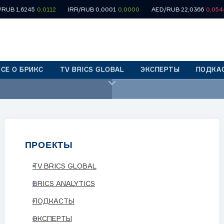
6245
0,0112
IRR/RUB 0,0001
0,0000
AED/RUB 22,0366
0,0544
SA
ВСЕ О БРИКС
TV BRICS GLOBAL
ЭКСПЕРТЫ
ПОДКА
17:45
«Повесть реки» - (
ПРОЕКТЫ
TV BRICS GLOBAL
BRICS ANALYTICS
ПОДКАСТЫ
 сфере прямых инвестиций
ЭКСПЕРТЫ