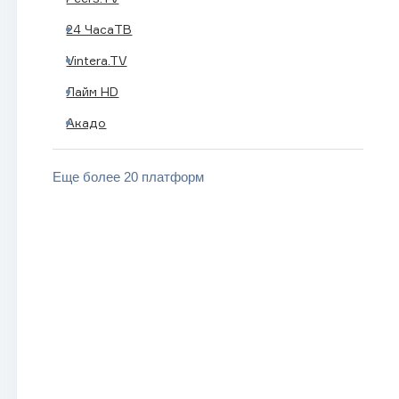
24 ЧасаТВ
Vintera.TV
Лайм HD
Акадо
Еще более 20 платформ
BRICS LIFE