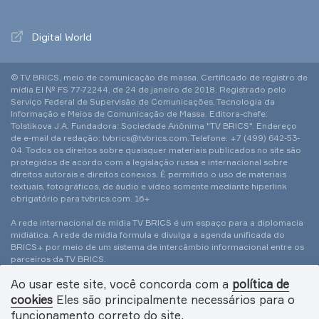
Digital World
© TV BRICS, meio de comunicação de massa. Certificado de registro de
mídia El № FS 77-72244, de 24 de janeiro de 2018. Registrado pelo
Serviço Federal de Supervisão de Comunicações, Tecnologia da
Informação e Meios de Comunicação de Massa. Editora-chefe:
Tolstikova J.A. Fundadora: Sociedade Anônima "TV BRICS". Endereço
de e-mail da redação: tvbrics@tvbrics.com. Telefone: +7 (499) 642-53-
04. Todos os direitos sobre quaisquer materiais publicados no site são
protegidos de acordo com a legislação russa e internacional sobre
direitos autorais e direitos conexos. É permitido o uso de materiais
textuais, fotográficos, de áudio e vídeo somente mediante hiperlink
obrigatório para tvbrics.com. 16+
A rede internacional de mídia TV BRICS é um espaço para a diplomacia
midiática. A rede de mídia formula e divulga a agenda unificada do
BRICS+ por meio de um sistema de intercâmbio informacional entre os
parceiros da TV BRICS.
Ao usar este site, você concorda com a
política de
© 2026 TV BRICS
cookies
Eles são principalmente necessários para o
Política de Tratamento de Dados Pessoais
funcionamento correto do site.