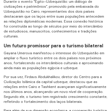
Durante o evento "Egito–Uzbequistão: um diálogo de
civilizações e patrimônios", promovido pela embaixada do
Uzbequistão no Cairo, representantes dos dois países
destacaram que os laços entre suas populações antecedem
as relações diplomáticas modernas. Essa conexão histórica
foi construída ao longo de séculos por meio do intercâmbio
de estudiosos, manuscritos, conhecimentos e tradições
culturais.
Um futuro promissor para o turismo bilateral
Gayana Umerova manifestou o interesse do Uzbequistão em
ampliar o fluxo turístico entre os dois países nos próximos
anos, fortalecendo os intercâmbios culturais e aproximando
ainda mais as populações egípcia e uzbeque.
Por sua vez, Firdavs Abdukhalikov, diretor do Centro para a
Civilização Islâmica da capital uzbeque, destacou que as
relações entre Cairo e Tashkent avançaram significativamente
nos últimos anos, alcançando um novo nível de cooperação.
Segundo ele, o turismo tem registrado crescimento constante,
refletindo o fortalecimento dos laços bilaterais.
Para além de sua dimensão econômica, a cooperação turística