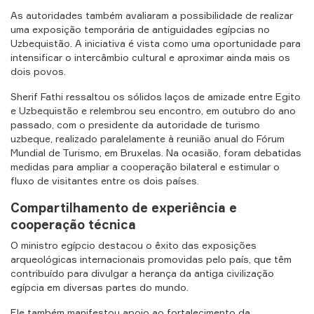
VER TODOS
Evdokia
As autoridades também avaliaram a possibilidade de realizar
Karbaсhova
uma exposição temporária de antiguidades egípcias no
Uzbequistão. A iniciativa é vista como uma oportunidade para
intensificar o intercâmbio cultural e aproximar ainda mais os
dois povos.
Sherif Fathi ressaltou os sólidos laços de amizade entre Egito
e Uzbequistão e relembrou seu encontro, em outubro do ano
passado, com o presidente da autoridade de turismo
uzbeque, realizado paralelamente à reunião anual do Fórum
Mundial de Turismo, em Bruxelas. Na ocasião, foram debatidas
medidas para ampliar a cooperação bilateral e estimular o
fluxo de visitantes entre os dois países.
Compartilhamento de experiência e
cooperação técnica
O ministro egípcio destacou o êxito das exposições
arqueológicas internacionais promovidas pelo país, que têm
contribuído para divulgar a herança da antiga civilização
egípcia em diversas partes do mundo.
Ele também manifestou apoio ao fortalecimento da