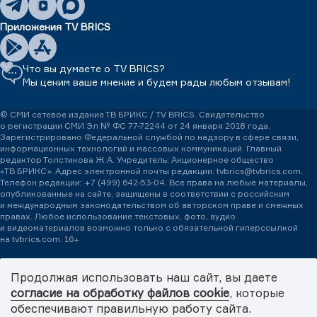
Приложения TV BRICS
Что вы думаете о TV BRICS?
Мы ценим ваше мнение и будем рады любым отзывам!
© СМИ сетевое издание ТВ БРИКС / TV BRICS. Свидетельство
о регистрации СМИ Эл № ФС 77-72244 от 24 января 2018 года.
Зарегистрировано Федеральной службой по надзору в сфере связи,
информационных технологий и массовых коммуникаций. Главный
редактор Толстикова Ж.А. Учредитель: Акционерное общество
«ТВ БРИКС». Адрес электронной почты редакции: tvbrics@tvbrics.com.
Телефон редакции:
+7 (499) 642-53-04.
Все права на любые материалы,
опубликованные на сайте, защищены в соответствии с российским
и международным законодательством об авторском праве и смежных
правах. Любое использование текстовых, фото, аудио
и видеоматериалов возможно только с обязательной гиперссылкой
на tvbrics.com. 16+
Международная медиасеть TV BRICS – пространство медиадипломатии.
Медиасеть формирует и продвигает объединенную повестку БРИКС+
Продолжая использовать наш сайт, вы даете
через систему информационного обмена между партнерами TV BRICS.
согласие на обработку файлов cookie
, которые
© 2026 TV BRICS
обеспечивают правильную работу сайта.
Политика обработки персональных данных