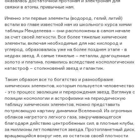
оказалась достаточной протонам и электронам для
связки в атомы, привычные нам.
Именно эти первые элементы (водород, гелий, литий)
встали во главе известной нам из школьного курса химии
таблицы Менделеева – они расположены в самом начале
за счет своей легкости. Все более тяжелые химические
элементы, включая необходимые для нас кислород и
углерод, образовались уже на более позднем этапе - в
недрах звезд. А самые тяжелые – металлы, драгоценные
золото и платина, появились вследствие космологических
катастроф – столкновений звезд и галактик.
Таким образом все то богатство и разнообразие
химических элементов, которым пользуется человечество
- это процесс эволюции и перерождения звезд. Взглянув с
позиции космологии и астрофизики на периодическую
таблицу химических элементов, можно представить
потрясающую картину динамики Вселенной. Из огромных
облаков нагретого легкого газа, закручивающегося
благодаря действию центробежных сил, в плотные клубы,
за миллионы лет появляется звезда. Протопланетный диск,
вращающийся вокруг нее, из остатков своей плотности