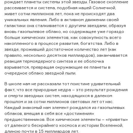
рождает планеты системы этой звезды. Газовое скопление
рассеивается и система, подобная нашей Солнечной,
живет сотни миллионов лет, пока не происходят два
уникальных явления. Либо в активном движении своей
галактики она сталкивается с другими звездами, образуя
вновь газопылевое облако, но содержащее уже гораздо
больше химических элементов, как совокупность всего
накопленного в процессе развития, богатства. Либо в
звезде, прожившей достаточное количество лет (как
правило, несколько десятков миллиардов), заканчивается
реакция термоядерного синтеза и ее оболочка
взрывается, превращая окружающие ее планеты в
очередное облако звездной пыли.
В школе нам не рассказали тот поистине удивительный
факт, что все природные недра – это результат рождения
и смерти звездных систем, находящихся в далеком
прошлом и за сотни миллионов световых лет от нас.
Каждый знакомый нам элемент рождался из газопылевых
облаков, вмещая в себя все «достижения»
предшественников. Все химические элементы – «приветы»
от далекого бескрайнего космоса и истории Вселенной,
длиною почти в 15 миллиардов лет.