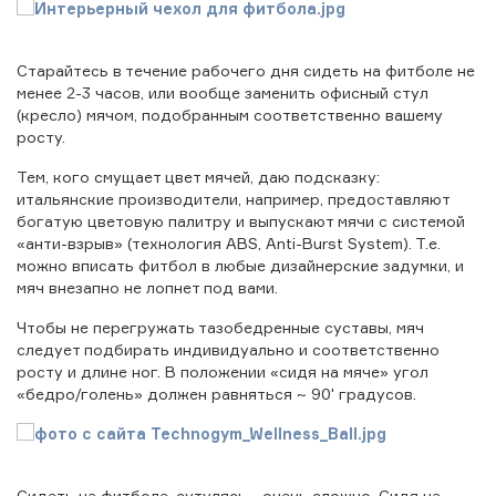
Старайтесь в течение рабочего дня сидеть на фитболе не
менее 2-3 часов, или вообще заменить офисный стул
(кресло) мячом, подобранным соответственно вашему
росту.
Тем, кого смущает цвет мячей, даю подсказку:
итальянские производители, например, предоставляют
богатую цветовую палитру и выпускают мячи с системой
«анти-взрыв» (технология ABS, Anti-Burst System). Т.е.
можно вписать фитбол в любые дизайнерские задумки, и
мяч внезапно не лопнет под вами.
Чтобы не перегружать тазобедренные суставы, мяч
следует подбирать индивидуально и соответственно
росту и длине ног. В положении «сидя на мяче» угол
«бедро/голень» должен равняться ~ 90' градусов.
Сидеть на фитболе, сутулясь - очень сложно. Сидя на