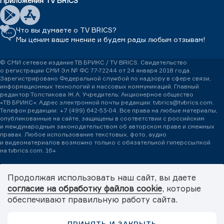
Приложения TV BRICS
Что вы думаете о TV BRICS?
Мы ценим ваше мнение и будем рады любым отзывам!
© СМИ сетевое издание ТВ БРИКС / TV BRICS. Свидетельство
о регистрации СМИ Эл № ФС 77-72244 от 24 января 2018 года.
Зарегистрировано Федеральной службой по надзору в сфере связи,
информационных технологий и массовых коммуникаций. Главный
редактор Толстикова Ж.А. Учредитель: Акционерное общество
«ТВ БРИКС». Адрес электронной почты редакции: tvbrics@tvbrics.com.
Телефон редакции:
+7 (499) 642-53-04.
Все права на любые материалы,
опубликованные на сайте, защищены в соответствии с российским
и международным законодательством об авторском праве и смежных
правах. Любое использование текстовых, фото, аудио
и видеоматериалов возможно только с обязательной гиперссылкой
на tvbrics.com. 16+
Международная медиасеть TV BRICS – пространство медиадипломатии.
Медиасеть формирует и продвигает объединенную повестку БРИКС+
Продолжая использовать наш сайт, вы даете
через систему информационного обмена между партнерами TV BRICS.
согласие на обработку файлов cookie
, которые
© 2026 TV BRICS
обеспечивают правильную работу сайта.
Политика обработки персональных данных
Digital World
ПРИНЯТЬ И ЗАКРЫТЬ