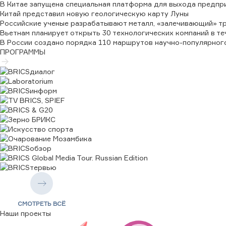
В Китае запущена специальная платформа для выхода предпр
↑
0,0973
Китай представил новую геологическую карту Луны
CNY/RUB
Российские ученые разрабатывают металл, «залечивающий» т
12,1655
Вьетнам планирует открыть 30 технологических компаний в те
↑
0,1971
В России создано порядка 110 маршрутов научно-популярного
EGP/RUB
ПРОГРАММЫ
1,6503
↑
0,0258
IRR/RUB
0,0001
↑
0,0000
AED/RUB
22,3735
↑
0,3369
SAR/RUB
21,9111
↑
0,33
ETB/RUB
0,5136
↑
0,0077
USD/RUB
82,1665
СМОТРЕТЬ ВСЁ
↑
1,2372
Наши проекты
IDR/RUB