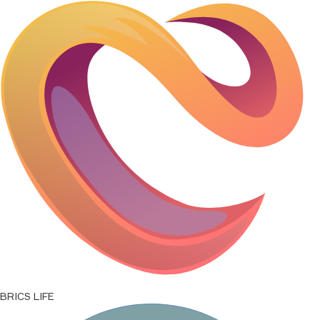
SAR/RUB
21,9111
↑
0,33
ETB/RUB
0,5136
↑
0,0077
USD/RUB
82,1665
↑
1,2372
IDR/RUB
0,0046
↑
0,0001
BRICS LIFE