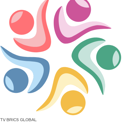
0,0046
↑
0,0001
BRL/RUB
16,1067
↑
0,2538
INR/RUB
0,863
↑
0,0122
ZAR/RUB
5,0343
↑
0,0973
CNY/RUB
12,1655
↑
0,1971
EGP/RUB
1,6503
↑
0,0258
IRR/RUB
0,0001
↑
0,0000
AED/RUB
TV BRICS GLOBAL
22,3735
↑
0,3369