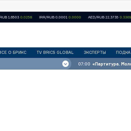
3
0,0258
IRR/RUB 0,0001
0,0000
AED/RUB 22,3735
0,3369
SAR/
ВСЕ О БРИКС
TV BRICS GLOBAL
ЭКСПЕРТЫ
ПОДКА
07:00
«Партитура. Моло