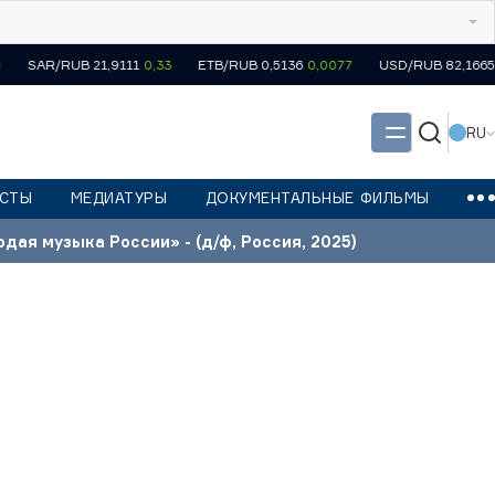
RUB 21,9111
0,33
ETB/RUB 0,5136
0,0077
USD/RUB 82,1665
1,2372
RU
СТЫ
МЕДИАТУРЫ
ДОКУМЕНТАЛЬНЫЕ ФИЛЬМЫ
дая музыка России» - (д/ф, Россия, 2025)