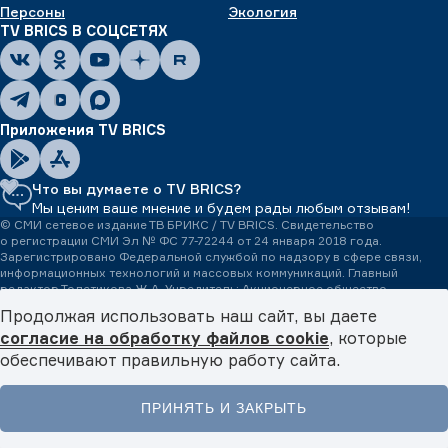
Персоны
Экология
TV BRICS В СОЦСЕТЯХ
Приложения TV BRICS
Что вы думаете о TV BRICS?
Мы ценим ваше мнение и будем рады любым отзывам!
© СМИ сетевое издание ТВ БРИКС / TV BRICS. Свидетельство
о регистрации СМИ Эл № ФС 77-72244 от 24 января 2018 года.
Зарегистрировано Федеральной службой по надзору в сфере связи,
информационных технологий и массовых коммуникаций. Главный
редактор Толстикова Ж.А. Учредитель: Акционерное общество
«ТВ БРИКС». Адрес электронной почты редакции: tvbrics@tvbrics.com.
Продолжая использовать наш сайт, вы даете
Телефон редакции:
+7 (499) 642-53-04.
Все права на любые материалы,
согласие на обработку файлов cookie
, которые
опубликованные на сайте, защищены в соответствии с российским
и международным законодательством об авторском праве и смежных
обеспечивают правильную работу сайта.
правах. Любое использование текстовых, фото, аудио
и видеоматериалов возможно только с обязательной гиперссылкой
на tvbrics.com. 16+
ПРИНЯТЬ И ЗАКРЫТЬ
Международная медиасеть TV BRICS – пространство медиадипломатии.
Главная
Новости
Видео
Подкасты
Меню