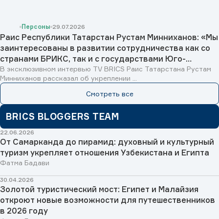
Персоны
29.07.2026
Раис Республики Татарстан Рустам Минниханов: «Мы
заинтересованы в развитии сотрудничества как со
странами БРИКС, так и с государствами Юго-
Восточной Азии, Исламского мира и Латинской
В эксклюзивном интервью TV BRICS Раис Татарстана Рустам
Минниханов рассказал об укреплении ...
Америки»
Смотреть все
BRICS BLOGGERS TEAM
22.06.2026
От Самарканда до пирамид: духовный и культурный
туризм укрепляет отношения Узбекистана и Египта
Фатма Бадави
30.04.2026
Золотой туристический мост: Египет и Малайзия
откроют новые возможности для путешественников
в 2026 году