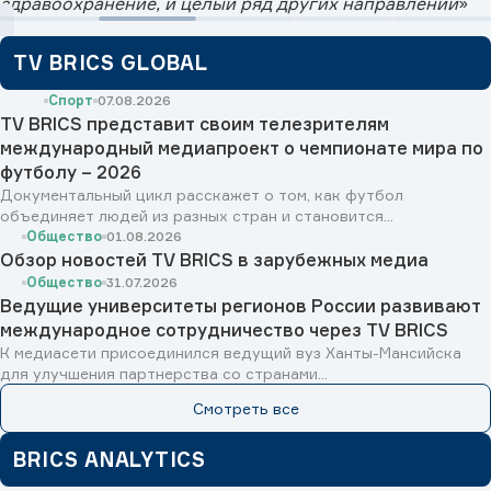
здравоохранение, и целый ряд других направлений
»
TV BRICS GLOBAL
Спорт
07.08.2026
TV BRICS представит своим телезрителям
международный медиапроект о чемпионате мира по
футболу – 2026
Документальный цикл расскажет о том, как футбол
объединяет людей из разных стран и становится...
Общество
01.08.2026
Обзор новостей TV BRICS в зарубежных медиа
Общество
31.07.2026
Ведущие университеты регионов России развивают
международное сотрудничество через TV BRICS
К медиасети присоединился ведущий вуз Ханты-Мансийска
для улучшения партнерства со странами...
Смотреть все
BRICS ANALYTICS