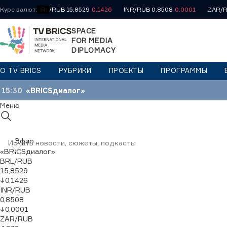
Курс валют:
BRL/RUB 15,8529
0,1426
INR/RUB 0,8508
0,0001
ZAR/R
SPACE
FOR MEDIA
DIPLOMACY
О TV BRICS
РУБРИКИ
ПРОЕКТЫ
ПРОГРАММЫ
15:30
«BRICSдиалог»
Меню
Эфир
«BRICSдиалог»
BRL/RUB
15,8529
↓
0,1426
INR/RUB
0,8508
↓
0,0001
ZAR/RUB