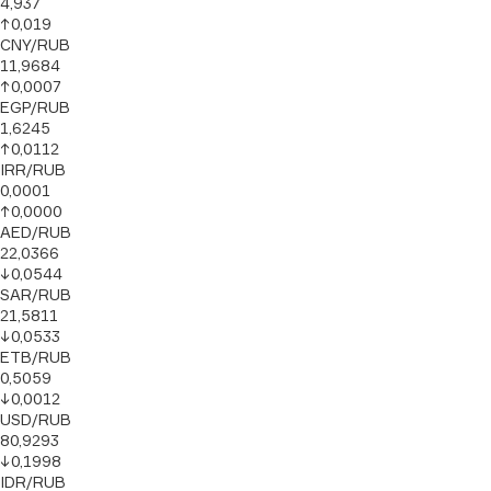
4,937
↑
0,019
CNY/RUB
11,9684
↑
0,0007
EGP/RUB
1,6245
↑
0,0112
IRR/RUB
0,0001
↑
0,0000
AED/RUB
22,0366
↓
0,0544
SAR/RUB
21,5811
↓
0,0533
ETB/RUB
0,5059
↓
0,0012
USD/RUB
80,9293
↓
0,1998
IDR/RUB