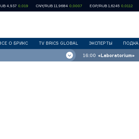
UB 4,937
0,019
CNY/RUB 11,9684
0,0007
EGP/RUB 1,6245
0,0112
ВСЕ О БРИКС
TV BRICS GLOBAL
ЭКСПЕРТЫ
ПОДКА
16:00
«Laboratorium»