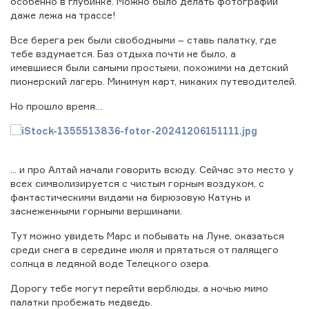
особенно в глубинке. Можно было делать фотографии
даже лежа на трассе!
Все берега рек были свободными – ставь палатку, где
тебе вздумается. Баз отдыха почти не было, а
имевшиеся были самыми простыми, похожими на детский
пионерский лагерь. Минимум карт, никаких путеводителей.
Но прошло время…
... и про Алтай начали говорить всюду. Сейчас это место у
всех символизируется с чистым горным воздухом, с
фантастическими видами на бирюзовую Катунь и
заснеженными горными вершинами.
Тут можно увидеть Марс и побывать на Луне, оказаться
среди снега в середине июля и прятаться от палящего
солнца в ледяной воде Телецкого озера.
Дорогу тебе могут перейти верблюды, а ночью мимо
палатки пробежать медведь.