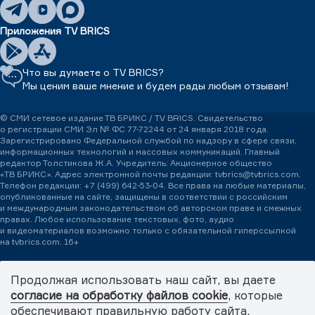
Приложения TV BRICS
Что вы думаете о TV BRICS?
Мы ценим ваше мнение и будем рады любым отзывам!
© СМИ сетевое издание ТВ БРИКС / TV BRICS. Свидетельство
о регистрации СМИ Эл № ФС 77-72244 от 24 января 2018 года.
Зарегистрировано Федеральной службой по надзору в сфере связи,
информационных технологий и массовых коммуникаций. Главный
редактор Толстикова Ж.А. Учредитель: Акционерное общество
«ТВ БРИКС». Адрес электронной почты редакции: tvbrics@tvbrics.com.
Телефон редакции:
+7 (499) 642-53-04.
Все права на любые материалы,
опубликованные на сайте, защищены в соответствии с российским
и международным законодательством об авторском праве и смежных
правах. Любое использование текстовых, фото, аудио
и видеоматериалов возможно только с обязательной гиперссылкой
на tvbrics.com. 16+
Международная медиасеть TV BRICS – пространство медиадипломатии.
Медиасеть формирует и продвигает объединенную повестку БРИКС+
Продолжая использовать наш сайт, вы даете
через систему информационного обмена между партнерами TV BRICS.
согласие на обработку файлов cookie
, которые
© 2026 TV BRICS
обеспечивают правильную работу сайта.
Политика обработки персональных данных