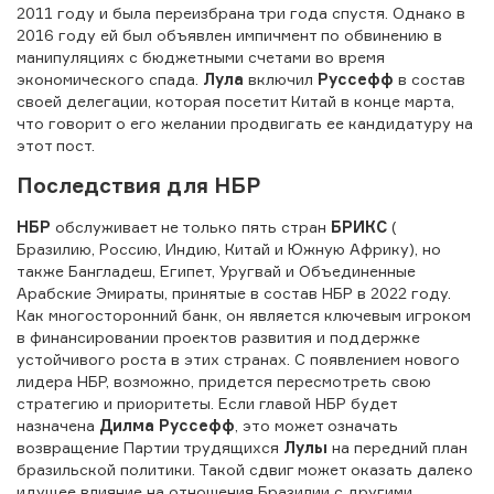
2011 году и была переизбрана три года спустя. Однако в
2016 году ей был объявлен импичмент по обвинению в
манипуляциях с бюджетными счетами во время
экономического спада.
Лула
включил
Руссефф
в состав
своей делегации, которая посетит Китай в конце марта,
что говорит о его желании продвигать ее кандидатуру на
этот пост.
Последствия для НБР
НБР
обслуживает не только пять стран
БРИКС
(
Бразилию, Россию, Индию, Китай и Южную Африку), но
также Бангладеш, Египет, Уругвай и Объединенные
Арабские Эмираты, принятые в состав НБР в 2022 году.
Как многосторонний банк, он является ключевым игроком
в финансировании проектов развития и поддержке
устойчивого роста в этих странах. С появлением нового
лидера НБР, возможно, придется пересмотреть свою
стратегию и приоритеты. Если главой НБР будет
назначена
Дилма Руссефф
, это может означать
возвращение Партии трудящихся
Лулы
на передний план
бразильской политики. Такой сдвиг может оказать далеко
идущее влияние на отношения Бразилии с другими