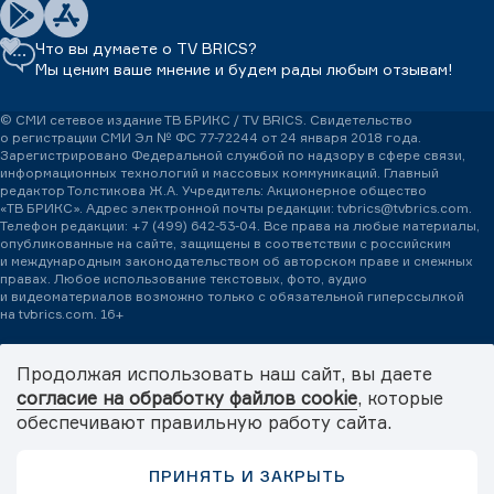
Что вы думаете о TV BRICS?
Мы ценим ваше мнение и будем рады любым отзывам!
© СМИ сетевое издание ТВ БРИКС / TV BRICS. Свидетельство
о регистрации СМИ Эл № ФС 77-72244 от 24 января 2018 года.
Зарегистрировано Федеральной службой по надзору в сфере связи,
информационных технологий и массовых коммуникаций. Главный
редактор Толстикова Ж.А. Учредитель: Акционерное общество
«ТВ БРИКС». Адрес электронной почты редакции: tvbrics@tvbrics.com.
Телефон редакции:
+7 (499) 642-53-04.
Все права на любые материалы,
опубликованные на сайте, защищены в соответствии с российским
и международным законодательством об авторском праве и смежных
правах. Любое использование текстовых, фото, аудио
и видеоматериалов возможно только с обязательной гиперссылкой
на tvbrics.com. 16+
Международная медиасеть TV BRICS – пространство медиадипломатии.
Медиасеть формирует и продвигает объединенную повестку БРИКС+
Продолжая использовать наш сайт, вы даете
через систему информационного обмена между партнерами TV BRICS.
согласие на обработку файлов cookie
, которые
© 2026 TV BRICS
обеспечивают правильную работу сайта.
Политика обработки персональных данных
Digital World
ПРИНЯТЬ И ЗАКРЫТЬ