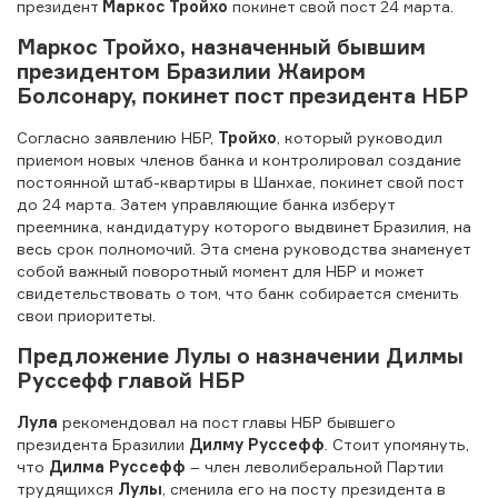
президент
Маркос Тройхо
покинет свой пост 24 марта.
Маркос Тройхо
, назначенный бывшим
президентом Бразилии
Жаиром
Болсонару
, покинет пост президента НБР
Согласно заявлению НБР,
Тройхо
, который руководил
приемом новых членов банка и контролировал создание
постоянной штаб-квартиры в Шанхае, покинет свой пост
до 24 марта. Затем управляющие банка изберут
преемника, кандидатуру которого выдвинет Бразилия, на
весь срок полномочий. Эта смена руководства знаменует
собой важный поворотный момент для НБР и может
свидетельствовать о том, что банк собирается сменить
свои приоритеты.
Предложение
Лулы
о назначении
Дилмы
Руссефф
главой НБР
Лула
рекомендовал на пост главы НБР бывшего
президента Бразилии
Дилму Руссефф
. Стоит упомянуть,
что
Дилма Руссефф
– член леволиберальной Партии
трудящихся
Лулы
, сменила его на посту президента в