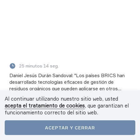
25 minutos 14 seg.
Daniel Jesús Durán Sandoval: "Los países BRICS han
desarrollado tecnologías eficaces de gestión de
residuos orgánicos que pueden aplicarse en otros
países"
Al continuar utilizando nuestro sitio web, usted
acepta el tratamiento de cookies
, que garantizan el
TODOS LOS PODCASTS
funcionamiento correcto del sitio web.
ACEPTAR Y CERRAR
Portada
Noticias
Vídeo
Podcasts
Menú