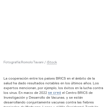
Fotografía:
RomoloTavani /
iStock
GITAL
La cooperación entre los países BRICS en el ámbito de la
ORLD
salud ha dado resultados notables en los últimos años. Los
expertos mencionan, por ejemplo, los éxitos en la lucha contra
los virus. En marzo de 2022
se creó
el Centro BRICS de
Investigación y Desarrollo de Vacunas, y se están
desarrollando conjuntamente vacunas contra las fiebres
tropicales de Marburgo, Lassa y el Nilo Occidental. También