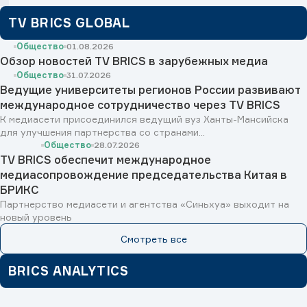
TV BRICS GLOBAL
Общество
01.08.2026
Обзор новостей TV BRICS в зарубежных медиа
Общество
31.07.2026
Ведущие университеты регионов России развивают
международное сотрудничество через TV BRICS
К медиасети присоединился ведущий вуз Ханты-Мансийска
для улучшения партнерства со странами...
Общество
28.07.2026
TV BRICS обеспечит международное
медиасопровождение председательства Китая в
БРИКС
Партнерство медиасети и агентства «Синьхуа» выходит на
новый уровень
Смотреть все
BRICS ANALYTICS