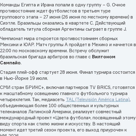
Команды Египта и Ирана попали в одну группу – G. Очное
противостояние ждет футболистов в третьем туре
группового этапа – 27 июня (26 июня по местному времени) в
Сиэтле. Бразильцы оказались в квартете С. Действующий
обладатель титула сборная Аргентины сыграет в группе J.
Чемпионат мира откроется противостоянием сборных
Мексики и ЮАР. Матч группы А пройдет в Мехико и начнется в
22:00 по московскому времени. Встречу обслужит
бразильская бригада арбитров во главе с
Вилтоном
Сампайо
.
Стадия плей-офф стартует 28 июня. Финал турнира состоится
в Нью-Йорке 19 июля.
СМИ стран БРИКС+, включая партнеров TV BRICS, готовятся
к масштабному освещению главного футбольного турнира
четырехлетия. Так, медиасеть
TAL (Televisión América Latina)
,
объединяющая более 100 общественных и культурных
телеканалов Латинской Америки, реализует совместный
международный проект «Цвета футбола», посвященный этому
виду спорта как стилю жизни и искусству. В настоящий
момент идет третий сезон проекта, его выход приурочен к
ЧМ-2026.