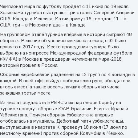
Чемпионат мира по футболу пройдет с 11 июня по 19 июля.
Хозяевами турнира выступают три страны Северной Америки:
США, Канада и Мексика. Матчи примут 16 городов: 11 – в
США, три – в Мексике и два – в Канаде.
На групповом этапе турнира впервые в истории сыграют 48
сборных. Решение об увеличении числа команд с 32 было
принято в 2017 году. Место проведения турнира было
выбрано на конгрессе Международной федерации футбола
(ФИФА) в Москве в преддверии чемпионата мира-2018,
который прошел в России.
Сборные жеребьевкой разделены на 12 групп по 4 команды в
каждой. В плей-офф выйдут победители групп, обладатели
вторых мест, а также восемь лучших сборных из числа
занявших третьи места.
Из числа государств БРИКС и их партнеров борьбу на
турнире поведут сборные ЮАР, Бразилии, Египта, Ирана и
Узбекистана. Причем сборная Узбекистана впервые
отобралась на мундиаль. Дебютный матч узбекистанцы,
выступающие в квартете К, проведут 18 июня (17 июня по
местному времени) против сборной Колумбии в Мехико.