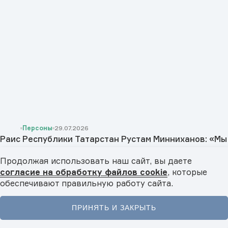
Персоны
29.07.2026
Раис Республики Татарстан Рустам Минниханов: «Мы
заинтересованы в развитии сотрудничества как со
Продолжая использовать наш сайт, вы даете
странами БРИКС, так и с государствами Юго-
согласие на обработку файлов cookie
, которые
Восточной Азии, Исламского мира и Латинской
В эксклюзивном интервью TV BRICS Раис Татарстана Рустам
Минниханов рассказал об укреплении ...
обеспечивают правильную работу сайта.
Америки»
Смотреть все
ПРИНЯТЬ И ЗАКРЫТЬ
BRICS BLOGGERS TEAM
Главная
Новости
Видео
Подкасты
Меню