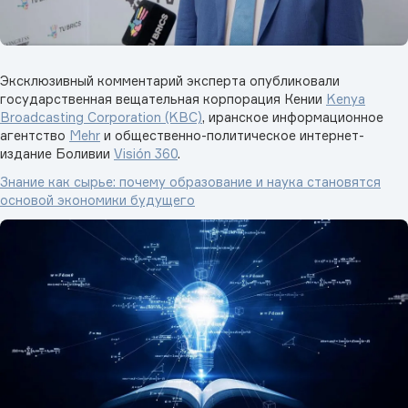
Эксклюзивный комментарий эксперта опубликовали
государственная вещательная корпорация Кении
Kenya
Broadcasting Corporation (KBC)
, иранское информационное
агентство
Mehr
и общественно-политическое интернет-
издание Боливии
Visión 360
.
Знание как сырье: почему образование и наука становятся
основой экономики будущего