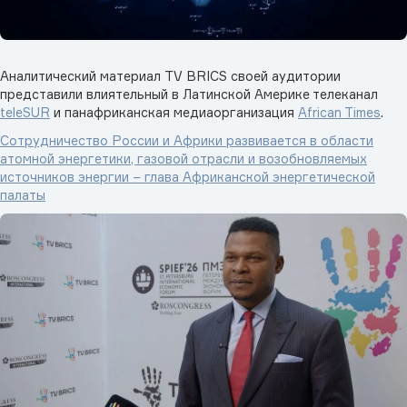
Аналитический материал TV BRICS своей аудитории
представили влиятельный в Латинской Америке телеканал
teleSUR
и панафриканская медиаорганизация
African Times
.
Сотрудничество России и Африки развивается в области
атомной энергетики, газовой отрасли и возобновляемых
источников энергии – глава Африканской энергетической
палаты