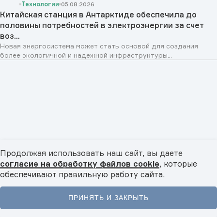
Технологии
05.08.2026
Китайская станция в Антарктиде обеспечила до
половины потребностей в электроэнергии за счет
воз...
Новая энергосистема может стать основой для создания
более экологичной и надежной инфраструктуры...
Продолжая использовать наш сайт, вы даете
согласие на обработку файлов cookie
, которые
обеспечивают правильную работу сайта.
Технологии
05.08.2026
Иранские исследователи представили
ПРИНЯТЬ И ЗАКРЫТЬ
перспективную разработку в области
Главная
Новости
Видео
Подкасты
Меню
интеллектуальных систем