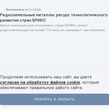
Экономика
30.07.2026
Редкоземельные металлы: ресурс технологического
развития стран БРИКС
Какое значение для экономики стран БРИКС имеют
редкоземельные металлы? Почему их называют «витаминами...
Продолжая использовать наш сайт, вы даете
согласие на обработку файлов cookie
, которые
обеспечивают правильную работу сайта.
Персоны
29.07.2026
Раис Республики Татарстан Рустам Минниханов: «Мы
ПРИНЯТЬ И ЗАКРЫТЬ
заинтересованы в развитии сотрудничества как со
Главная
Новости
Видео
Подкасты
Меню