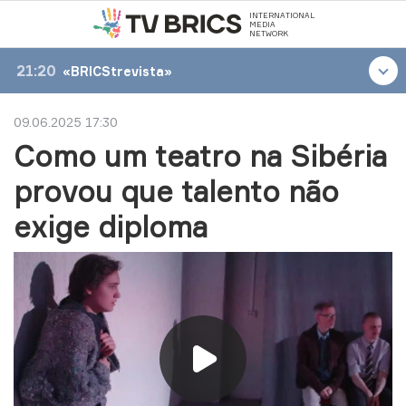
INTERNATIONAL
MEDIA
NETWORK
21:20
«BRICStrevista»
09.06.2025 17:30
Como um teatro na Sibéria
provou que talento não
exige diploma