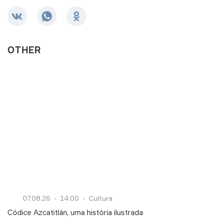
VER TODOS
Evdokia
Karbaсhova
OTHER
07.08.26
14:00
Cultura
Códice Azcatitlán, uma história ilustrada