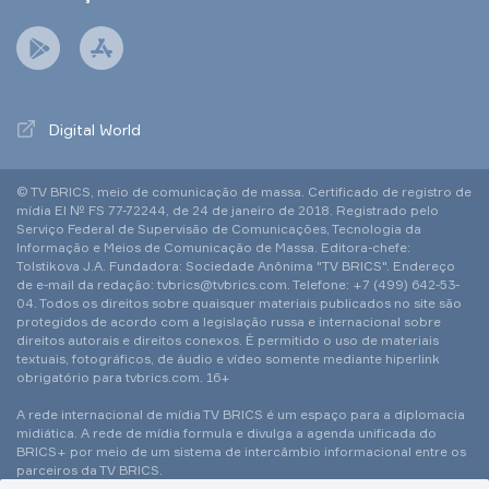
Digital World
© TV BRICS, meio de comunicação de massa. Certificado de registro de
mídia El № FS 77-72244, de 24 de janeiro de 2018. Registrado pelo
Serviço Federal de Supervisão de Comunicações, Tecnologia da
Informação e Meios de Comunicação de Massa. Editora-chefe:
Tolstikova J.A. Fundadora: Sociedade Anônima "TV BRICS". Endereço
de e-mail da redação: tvbrics@tvbrics.com. Telefone: +7 (499) 642-53-
04. Todos os direitos sobre quaisquer materiais publicados no site são
protegidos de acordo com a legislação russa e internacional sobre
direitos autorais e direitos conexos. É permitido o uso de materiais
textuais, fotográficos, de áudio e vídeo somente mediante hiperlink
obrigatório para tvbrics.com. 16+
A rede internacional de mídia TV BRICS é um espaço para a diplomacia
midiática. A rede de mídia formula e divulga a agenda unificada do
BRICS+ por meio de um sistema de intercâmbio informacional entre os
parceiros da TV BRICS.