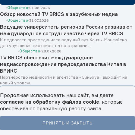
Общество
01.08.2026
Обзор новостей TV BRICS в зарубежных медиа
Общество
31.07.2026
Ведущие университеты регионов России развивают
международное сотрудничество через TV BRICS
К медиасети присоединился ведущий вуз Ханты-Мансийска
для улучшения партнерства со странами...
Общество
28.07.2026
TV BRICS обеспечит международное
медиасопровождение председательства Китая в
БРИКС
Партнерство медиасети и агентства «Синьхуа» выходит на
новый уровень
Смотреть все
Продолжая использовать наш сайт, вы даете
согласие на обработку файлов cookie
, которые
BRICS ANALYTICS
обеспечивают правильную работу сайта.
ПРИНЯТЬ И ЗАКРЫТЬ
Главная
Новости
Видео
Подкасты
Меню