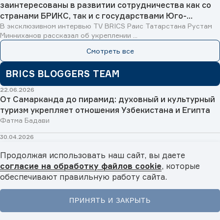
заинтересованы в развитии сотрудничества как со
странами БРИКС, так и с государствами Юго-
Восточной Азии, Исламского мира и Латинской
В эксклюзивном интервью TV BRICS Раис Татарстана Рустам
Минниханов рассказал об укреплении ...
Америки»
Смотреть все
BRICS BLOGGERS TEAM
22.06.2026
От Самарканда до пирамид: духовный и культурный
туризм укрепляет отношения Узбекистана и Египта
Фатма Бадави
30.04.2026
Золотой туристический мост: Египет и Малайзия
Продолжая использовать наш сайт, вы даете
откроют новые возможности для путешественников
согласие на обработку файлов cookie
, которые
в 2026 году
обеспечивают правильную работу сайта.
Фатма Бадави
15.04.2026
ПРИНЯТЬ И ЗАКРЫТЬ
Долголетие в странах БРИКС: программы,
Главная
Новости
Видео
Подкасты
Меню
разработки и подходы