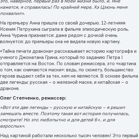
это, наверное, первый раз в моей жизни было, и, мне
кажется, я справилась! По крайней мере, Хэ Цзюнь меня
похвалил».
На премьеру Анна пришла со своей дочерью. 12-летняяя
Ксения Петрухина сыграла в фильме эпизодическую роль.
Анна Чурина признается: даже рядом с дочкой очень
волнуется: до премьеры она не видела новую картину.
«Тайна печати дракона» рассказывает историю картографа и
ученого Джонатана Грина, который по заданию Петра I
отправляется на Восток. По словам режиссера, это «картина
о том, как снимаются маски»: ведь, по сюжету, большинство
героев выдают себя за тех, кем не являются. В основе фильма
две легенды: русская – о железной маске, и китайская – о
драконе.
Олег Степченко, режиссер:
«Вот эти две легенды – русскую и китайскую – я решил
замешать вместе. Поэтому такая вот история получилась,
смотрите! Но это любопытно и для детей 6+, и для
взрослых».
Над картиной работали несколько тысяч человек! Это первый