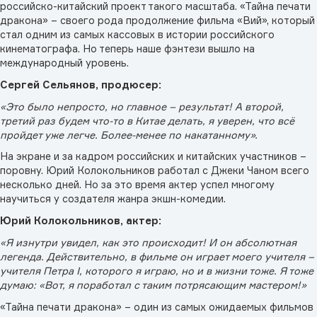
российско-китайский проект такого масштаба. «Тайна печати
дракона» – своего рода продолжение фильма «Вий», который
стал одним из самых кассовых в истории российского
кинематографа. Но теперь наше фэнтези вышло на
международный уровень.
Сергей Сельянов, продюсер:
«Это было непросто, но главное – результат! А второй,
третий раз будем что-то в Китае делать, я уверен, что всё
пройдет уже легче. Более-менее по накатанному».
На экране и за кадром российских и китайских участников –
поровну. Юрий Колокольников работал с Джеки Чаном всего
несколько дней. Но за это время актер успел многому
научиться у создателя жанра экшн-комедии.
Юрий Колокольников, актер:
«Я изнутри увидел, как это происходит! И он абсолютная
легенда. Действительно, в фильме он играет моего учителя –
учителя Петра I, которого я играю, но и в жизни тоже. Я тоже
думаю: «Вот, я поработал с таким потрясающим мастером!»
«Тайна печати дракона» – один из самых ожидаемых фильмов