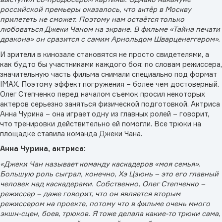
российской премьеры оказалось, что актёр в Москву
прилететь не сможет. Поэтому нам остаётся только
любоваться Джеки Чаном на экране. В фильме «Тайна печати
дракона» он сразится с самим Арнольдом Шварценеггером».
И зрители в кинозале становятся не просто свидетелями, а
как будто бы участниками каждого боя: по словам режиссера,
значительную часть фильма снимали специально под формат
IMAX. Поэтому эффект погружения – более чем достоверный.
Олег Степченко перед началом съемок просил некоторых
актеров серьезно заняться физической подготовкой. Актриса
Анна Чурина – она играет одну из главных ролей – говорит,
что тренировки действительно ей помогли. Все трюки на
площадке ставила команда Джеки Чана.
Анна Чурина, актриса:
«Джеки Чан называет команду каскадеров «моя семья».
Большую роль сыграл, конечно, Хэ Цзюнь – это его главный
человек над каскадерами. Собственно, Олег Степченко –
режиссер – даже говорит, что он является вторым
режиссером на проекте, потому что в фильме очень много
экшн-сцен, боев, трюков. Я тоже делала какие-то трюки сама,