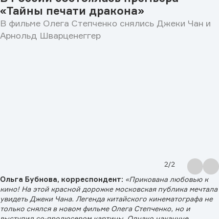
«Тайны печати дракона»
В фильме Олега Степченко снялись Джеки Чан и
Арнольд Шварценеггер
2
/
2
Ольга Бубнова, корреспондент:
«Прикована любовью к
кино! На этой красной дорожке московская публика мечтала
увидеть Джеки Чана. Легенда китайского кинематографа не
только снялся в новом фильме Олега Степченко, но и
выступил со-продюсером картины. Однако накануне