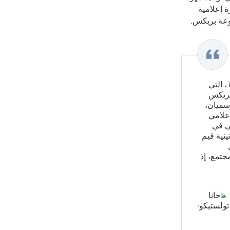
 إعلامية
وعة بريكس.
" تعاون شبكة TV BRICS، التي تضم شركاء في أكثر من 30 دولة، مع شبكة TAL، التي
 بريكس
سميان،
إعلامي
دولي في
ينية قيم
جتمع، إذ