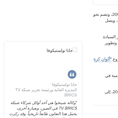
منصة تجمع قنوات تلفزيونية في أمريكا اللاتينية. وقد تأسست عام 2003، وتضم نحو
 وجامعية، إلى جانب منصات إلكترونية من 20 دولة، ويصل
 السيادة
 وتطوير
"ألوان كرة
ية وحكومية في
جانا تولستيكوفا
المديرة العامة ورئيسة تحرير شبكة TV
الأرجنتينية الاجتماعية والسياسية، في يونيو 2026، إلى
BRICS
اناً مشتركاً يقدم
"
وكالة شينخوا هي أحد أوائل شركاء شبكة
ً للوضع على الساحة
TV BRICS في الصين، وبعبارة أخرى،
تي ستُنفذ وفقاً
يحمل هذا التعاون طابعاً تاريخياً. وقد ركزت
ء الدول