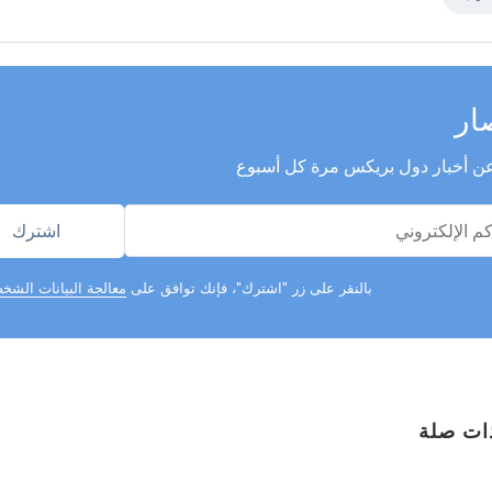
والحكومات. ولا شك في 
منظمة شنغهاي للتعاون
ستُصاغ وثائق إضافية ب
التعاون في القطاعات. 
إلى قطاعات الطاقة وال
ار
والرعاية الصحية وعدة 
ن أخبار دول بريكس مرة كل أسبوع
بالنقر على زر "اشترك"، فإنك توافق على
معالجة البيانات الشخ
ات صلة