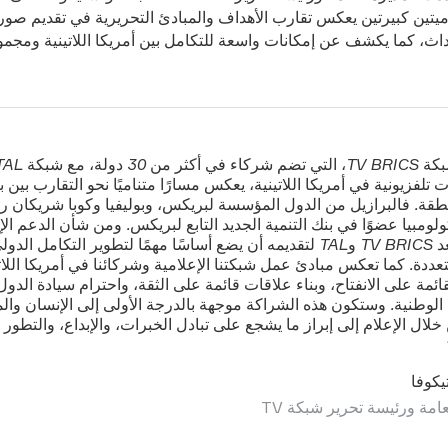
تين كبيرتين يعكس تقارب الأهداف والمبادئ التحريرية في تقديم صورة
ث، كما يكشف عن إمكانات واسعة للتكامل بين أمريكا اللاتينية ومجم
 تلفزيونية في أمريكا اللاتينية، يعكس مسارًا متناميًا نحو التقارب بين
طقة. فالبرازيل من الدول المؤسسة لبريكس، وبوليفيا وكوبا شريكان ر
كولومبيا عضوًا في بنك التنمية الجديد التابع لبريكس. ومن شأن الدعم ال
الذي تستعد TV BRICS وTAL لتقديمه أن يضع أساسًا مهمًا لتطوير التكامل ال
ددة. كما تعكس مبادئ عمل شبكتنا الإعلامية وشركائنا في أمريكا اللات
ئمة على الانفتاح، وبناء علاقات قائمة على الثقة، واحترام سيادة الدول
الوطنية. وستكون هذه الشراكة موجهة بالدرجة الأولى إلى الإنسان والم
ال الإعلام إلى إبراز ما يشجع على تبادل الخبرات، والإبداع، والتطور
يكوفا
المديرة العامة ورئيسة تحرير شبكة TV