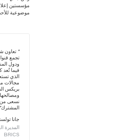
مؤسستين إعلامي
موضوعية للأحدا
تجمع قنوات
ودول المن
فيما تُعد 
مجالات متع
بريكس القا
ومصالحها 
نسعى من خل
المشترك"
جانا تولست
BRICS