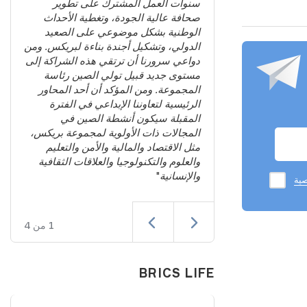
سنوات العمل المشترك على تطوير
أنه بحلول قمة
صحافة عالية الجودة، وتغطية الأحداث
 في بيشكيك،
الوطنية بشكل موضوعي على الصعيد
شأن مجالات
الدولي، وتشكيل أجندة بناءة لبريكس. ومن
وقد جرت الإشارة
دواعي سرورنا أن ترتقي هذه الشراكة إلى
ذكاء الاصطناعي
مستوى جديد قبيل تولي الصين رئاسة
مجالات أخرى
"
المجموعة. ومن المؤكد أن أحد المحاور
الرئيسية لتعاوننا الإبداعي في الفترة
المقبلة سيكون أنشطة الصين في
المجالات ذات الأولوية لمجموعة بريكس،
مثل الاقتصاد والمالية والأمن والتعليم
والعلوم والتكنولوجيا والعلاقات الثقافية
والإنسانية
"
صية
1
من
4
BRICS LIFE