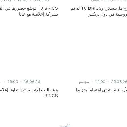
شراكة بين مسرح مارينسكي وTV BRICS لدعم
TV BRICS توسّع حضورها في ا
الروسية في دول بريكس
بشراكة إعلامية مع غانا
25.06.2
12:00
مجتمع
16.06.26
19:00
م
أرجنتينية تبدي اهتماما متزايدا
BRICS
المزيد