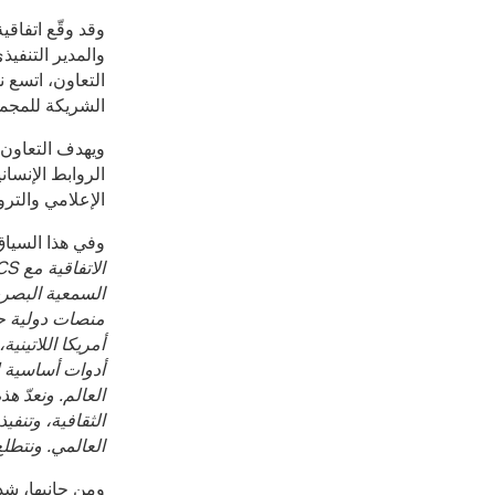
وقد وقّع اتفاقية 
والمدير التنفيذي لشبكة rica Latina
الشريكة للمجموعة، ل
ويهدف التعاون 
الإعلامي والتر
وفي هذا السياق، قال
السمعية البصرية
منصات دولية جدي
أمريكا اللاتيني
أدوات أساسية ل
العالم. ونعدّ ه
الثقافية، وتن
العالمي. ونتطل