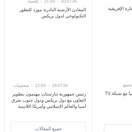
30.07.26
21:00
إقتصاد
لقارة الإفريقية
المعادن الأرضية النادرة: مورد للتطور
التكنولوجي لدول بريكس
جتمع
29.07.26
12:00
شخصيات
هيئة البث الإثيوبية تبدأ تعاونا إعلاميا مع شبكة TV
رئيس جمهورية تتارستان: مهتمون بتطوير
التعاون مع دول بريكس ودول جنوب شرق
آسيا والعالم الإسلامي وأمريكا اللاتينية
جميع المقالات