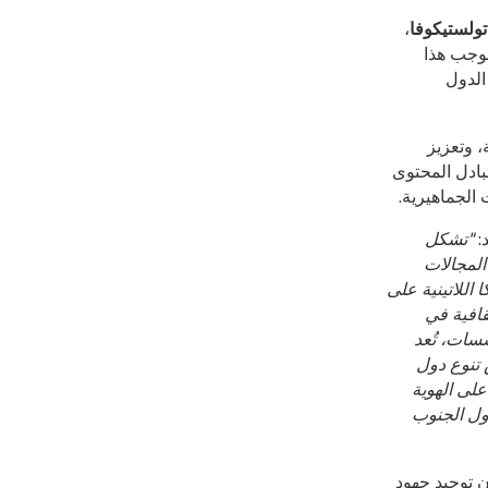
تولستيكوفا
،
موجب هذا
وأنشطة الدول
، وتعزيز
 الإنسانية والاقتصادية بين دول الجنوب العالمي. كما تعتزم TV BRICS وTAL تبادل المحتوى
الجماهيرية.
"تشكل
لجنوب في المجالات
اللاتينية على
قافية في
سسات، تُعد
 تنوع دول
على الهوية
ول الجنوب
ا تولستيكوفا، على أن توحيد جهود