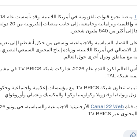
150 قناة وطنية وإقليمية وبرلمانية
ثر من 540 مليون شخص.
لى القضايا السياسية والاجتماعية، وتسعى من خلال أنشطتها إلى تعزيز
مل الاتصالي في أمريكا اللاتينية، وزيادة إنتاج المحتوى السمعي البصري،
نية مع مناطق ودول أخرى حول العالم.
ة القدم عام 2026، شاركت شبكة TV BRICS في مشروع
ه شبكة TAL.
وفي أمريكا اللاتينية، تتعاون شبكة TV BRICS مع مؤسسات إعلامية واجتماع
ازيل وبوليفيا وفنزويلا وكولومبيا وكوبا والمكسيك وتشيلي وأوروغواي.
سيرغي لافروف
وزير الخارجية الروسي
 قناة
Canal 22 Web
"
اعتمد وزراء الخارجية بي
وى عبر TV BRICS.
تقييماً واضحاً وأساسيا
الدولية، ويحدد المهام ال
للقرارات السابقة لرؤسا