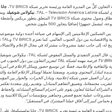
التعاون كلٌّ من المديرة العامة ورئيسة تحرير شبكة TV BRICS،
جانا 
TAL – Televisión Amé،
نيكولاس شونفيلد
. وب
التعاون، اتسع نطاق وصول محتوى شبكة TV BRICS المتعلق بتطور بريكس 
يشمل جمهورًا إضافيًا يتجاوز 500 مليون شخص.
بين الشبكتين الإعلاميتين إلى الإسهام في صياغة أجندة دولية موضوعية
الروابط
ويج له، إلى جانب تنفيذ مشروعات مشتركة في مجال الإعلام والاتصالات 
 المدير التنفيذي والممثل المفوض لشبكة TAL، نيكولاس شونفيلد:
الاتفاقية مع TV BRICS فرصة مهمة لشبكة TAL لتعزيز التعاون بين دول ا
 والثقافية والإعلامية، فضلًا عن توسيع حضور وسائل الإعلام في أمريكا 
دة لتبادل المحتوى ونشره. وبصفتنا تجمعًا لوسائل الإعلام العامة والث
ة، نرى أن العمل ضمن شبكة إعلامية، وتبادل الخبرات، والحوار بين المؤ
تقريب مجتمعاتنا، وتعميق التفاهم المتبادل، وتقديم رؤى متعددة تعكس
ذه الشراكة أساسًا لتعاون يقوم على احترام المصالح المتبادلة، والحفاظ 
فيذ مشروعات عملية تجمع قصص وجماهير ومؤسسات أمريكا اللاتينية ود
ع بحماس كبير إلى آفاق عملنا المشترك في المستقبل"
.
ومن جانبها، شددت المديرة العامة ورئيسة تحرير TV BRICS، جان