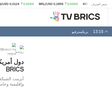
0,0124
0,0000
BRL/USD 0,1959
0,0000
INR/USD 0,0105
0,0000
سعر الصرف:
13:15
بريكسترفيو
26
BRICS
وإقليمية وجامعية من 20 دولة في 