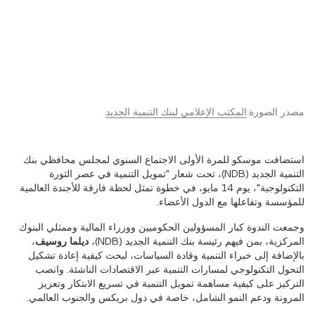
مصدر الصورة:
المكتب الإعلامي لبنك التنمية الجديد
استضافت موسكو للمرة الأولى الاجتماع السنوي لمجلس محافظي بنك
التنمية الجديد (NDB)، تحت شعار "تمويل التنمية في عصر الثورة
التكنولوجية"، يوم 14 مايو، في خطوة تمثل لحظة فارقة للأجندة العالمية
للمؤسسة وتفاعلها مع الدول الأعضاء.
وجمعت الندوة كبار المسؤولين الحكوميين ووزراء المالية وممثلي البنوك
المركزية، بمن فيهم رئيسة بنك التنمية الجديد (NDB)،
ديلما روسيف
،
بالإضافة إلى خبراء التنمية وقادة السياسات، لبحث كيفية إعادة تشكيل
التحول التكنولوجي لمسارات التنمية عبر الاقتصادات الناشئة. وانصب
التركيز على كيفية مساهمة تمويل التنمية في تسريع الابتكار وتعزيز
المرونة ودعم النمو الشامل، خاصة في دول بريكس والجنوب العالمي.