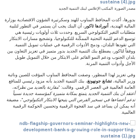
مصدر الصورة: المكتب الإعلامي لبنك التنمية الجديد
بدورها، أكدت المحافظ المناوب للهند وسكرتيرة الشؤون الاقتصادية بوزارة
المالية الهندية،
أنورادها ثاكور
، أن البنك يجب أن يستمر في التطور لتلبية
متطلبات التغير التكنولوجي السريع. وحددت ثلاث أولويات رئيسية هي
توسيع الدعم للبنية التحتية الممكّنة للتكنولوجيا، وتشجيع مسارات الابتكار
التي تقودها البلدان، ودمج الأدوات الرقمية في عمليات تمويل التنمية.
ووفقاً لثاكور، يضطلع بنك التنمية الجديد بدور متميز في تعزيز التعاون بين
بلدان الجنوب ودعم النمو القائم على الابتكار من خلال التمويل طويل
الأجل وأدوات التنمية المرنة.
وفي تعزيز لهذا المنظور، وصفت المحافظ المناوب المؤقت للصين ونائبة
وزير المالية،
تشانغ جونهونغ
، بنك التنمية الجديد بأنه مزود رئيسي للمنافع
العامة العالمية في العصر الرقمي. وقالت: "
مقارنة بالعديد من نظرائه،
أعتقد أن بنك التنمية الجديد يتمتع بمكانة متميزة كمؤسسة جديدة نسبياً
تدعم أعضاءها في تسخير الفرص التي يتيحها الابتكار التكنولوجي
"، مضيفة
أنه يمكن أن يساعد في سد الفجوة الرقمية وتحسين الحوكمة الرقمية
العالمية.