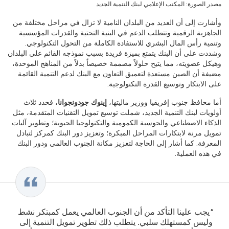
مصدر الصورة: المكتب الإعلامي لبنك التنمية الجديد
وأشارت إلى أن العديد من البلدان النامية لا تزال في مراحل مختلفة من
الجاهزية الرقمية وتتطلب الدعم في البنية التحتية والقدرات المؤسسية
وتنمية رأس المال البشري للاستفادة الكاملة من التحول التكنولوجي.
وشددت على أن البنك يتمتع بميزة فريدة بسبب نموذجه القائم على البلدان
وهيكل عضويته، مما يتيح حلولاً مصممة خصيصاً بدلاً من المناهج الموحدة،
مضيفة أن الصين مستعدة لتعميق التعاون مع البنك لدعم التنمية القائمة
على الابتكار وتوسيع القدرة التكنولوجية.
أما محافظ جنوب إفريقيا ووزير ماليتها،
إينوك جودونجوانا
، فحدد ثلاث
أولويات لبنك التنمية الجديد، شملت توسيع تمويل التقنيات المتقدمة، مثل
الذكاء الاصطناعي والحوسبة الكمومية والتكنولوجيا الحيوية؛ وتطوير آليات
تمويل مرنة لابتكارات المراحل المبكرة؛ وتعزيز دور البنك كمركز لتبادل
المعرفة. كما أشار إلى الحاجة لتعزيز مكانة الجنوب العالمي ودور البنك
في هذه العملية.
"يجب علينا التأكد من أن الجنوب العالمي يعمل كمبتكر نشط
وليس كمستهلك سلبي. يتطلب ذلك تطوير تمويل التنمية إلى