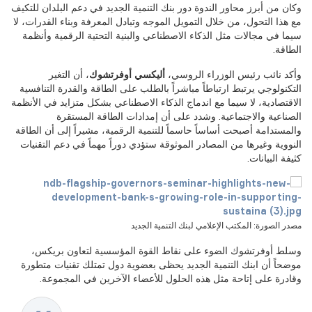
وكان من أبرز محاور الندوة دور بنك التنمية الجديد في دعم البلدان للتكيف
مع هذا التحول، من خلال التمويل الموجه وتبادل المعرفة وبناء القدرات، لا
سيما في مجالات مثل الذكاء الاصطناعي والبنية التحتية الرقمية وأنظمة
الطاقة.
وأكد نائب رئيس الوزراء الروسي،
أليكسي أوفرتشوك
، أن التغير
التكنولوجي يرتبط ارتباطاً مباشراً بالطلب على الطاقة والقدرة التنافسية
الاقتصادية، لا سيما مع اندماج الذكاء الاصطناعي بشكل متزايد في الأنظمة
الصناعية والاجتماعية. وشدد على أن إمدادات الطاقة المستقرة
والمستدامة أصبحت أساساً حاسماً للتنمية الرقمية، مشيراً إلى أن الطاقة
النووية وغيرها من المصادر الموثوقة ستؤدي دوراً مهماً في دعم التقنيات
كثيفة البيانات.
مصدر الصورة: المكتب الإعلامي لبنك التنمية الجديد
وسلط أوفرتشوك الضوء على نقاط القوة المؤسسية لتعاون بريكس،
موضحاً أن ابنك التنمية الجديد يحظى بعضوية دول تمتلك تقنيات متطورة
وقادرة على إتاحة مثل هذه الحلول للأعضاء الآخرين في المجموعة.