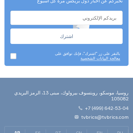
نخبركم عن أخبار دول بريكس مرة كل أسبوع
بالنقر على زر "اشترك"، فإنك توافق على
معالجة البيانات الشخصية
روسيا، موسكو، روبتسوف بيرولوك، مبنى 13، الرمز البريدي
105082
+7 (499) 642-53-04
tvbrics@tvbrics.com
AR
ES
PT
CN
EN
RU