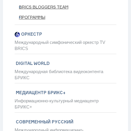
BRICS BLOGGERS TEAM
д
ПРОГРАММЫ
 сфере прямых инвестиций
ких отношений серией мероприятий в обеих странах – посол
ОРКЕСТР
палитета на северо-востоке страны
Международный симфонический оркестр TV
BRICS
DIGITAL WORLD
Международная библиотека видеоконтента
БРИКС
СМОТРЕТЬ ВСЁ
 BRICS GLOBAL
МЕДИАЦЕНТР БРИКС+
Информационно-культурный медиацентр
БРИКС+
СОВРЕМЕННЫЙ РУССКИЙ
Международный информационно-