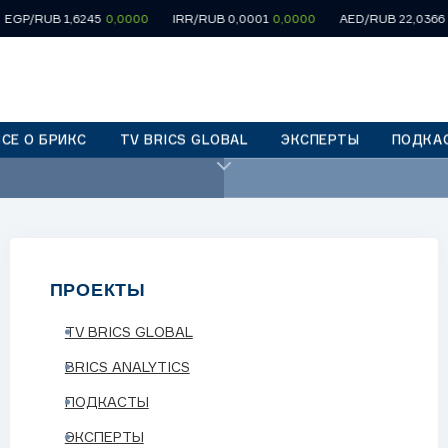
UB 1,6245
0,0000
IRR/RUB 0,0001
0,0000
AED/RUB 22,0366
0,000
ВСЕ О БРИКС
TV BRICS GLOBAL
ЭКСПЕРТЫ
ПОДКА
06:00
«Тропой первопр
ПРОЕКТЫ
TV BRICS GLOBAL
BRICS ANALYTICS
ПОДКАСТЫ
вместное производство контента
ЭКСПЕРТЫ