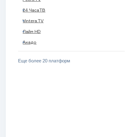
24 ЧасаТВ
Vintera.TV
Лайм HD
Акадо
Еще более 20 платформ
BRICS LIFE