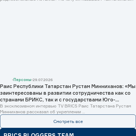
Персоны
29.07.2026
Раис Республики Татарстан Рустам Минниханов: «Мы
заинтересованы в развитии сотрудничества как со
странами БРИКС, так и с государствами Юго-
Восточной Азии, Исламского мира и Латинской
В эксклюзивном интервью TV BRICS Раис Татарстана Рустам
Минниханов рассказал об укреплении ...
Америки»
Смотреть все
BRICS BLOGGERS TEAM