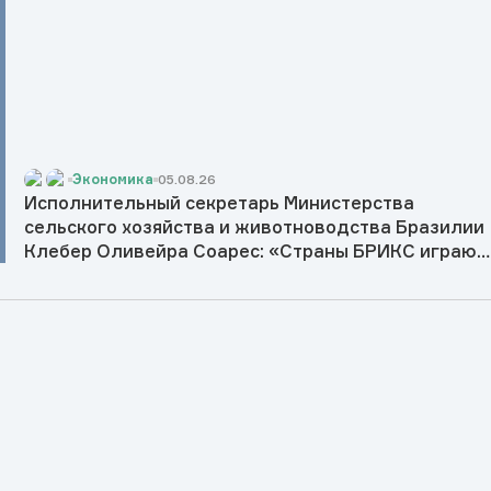
Экономика
05.08.26
Исполнительный секретарь Министерства
сельского хозяйства и животноводства Бразилии
Клебер Оливейра Соарес: «Страны БРИКС играют
ключевую роль в обеспечении
продовольственной и энергетической
безопасности в мире»