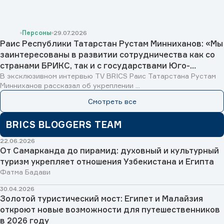
Персоны
29.07.2026
Раис Республики Татарстан Рустам Минниханов: «Мы
заинтересованы в развитии сотрудничества как со
странами БРИКС, так и с государствами Юго-
Восточной Азии, Исламского мира и Латинской
В эксклюзивном интервью TV BRICS Раис Татарстана Рустам
Минниханов рассказал об укреплении ...
Америки»
Смотреть все
BRICS BLOGGERS TEAM
22.06.2026
От Самарканда до пирамид: духовный и культурный
туризм укрепляет отношения Узбекистана и Египта
Фатма Бадави
30.04.2026
Золотой туристический мост: Египет и Малайзия
откроют новые возможности для путешественников
в 2026 году