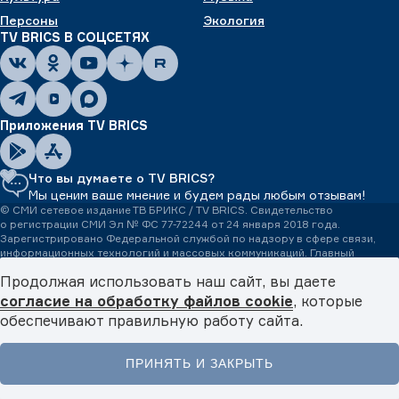
Персоны
Экология
TV BRICS В СОЦСЕТЯХ
Приложения TV BRICS
Что вы думаете о TV BRICS?
Мы ценим ваше мнение и будем рады любым отзывам!
© СМИ сетевое издание ТВ БРИКС / TV BRICS. Свидетельство
о регистрации СМИ Эл № ФС 77-72244 от 24 января 2018 года.
Зарегистрировано Федеральной службой по надзору в сфере связи,
информационных технологий и массовых коммуникаций. Главный
редактор Толстикова Ж.А. Учредитель: Акционерное общество
Продолжая использовать наш сайт, вы даете
«ТВ БРИКС». Адрес электронной почты редакции: tvbrics@tvbrics.com.
Телефон редакции:
+7 (499) 642-53-04.
Все права на любые материалы,
согласие на обработку файлов cookie
, которые
опубликованные на сайте, защищены в соответствии с российским
обеспечивают правильную работу сайта.
и международным законодательством об авторском праве и смежных
правах. Любое использование текстовых, фото, аудио
и видеоматериалов возможно только с обязательной гиперссылкой
ПРИНЯТЬ И ЗАКРЫТЬ
на tvbrics.com. 16+
Главная
Новости
Видео
Подкасты
Меню
Международная медиасеть TV BRICS – пространство медиадипломатии.