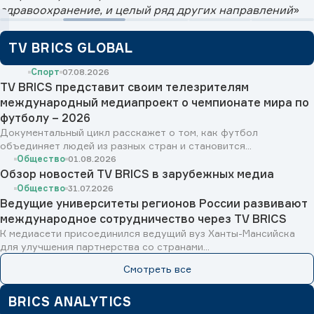
здравоохранение, и целый ряд других направлений
»
TV BRICS GLOBAL
Спорт
07.08.2026
TV BRICS представит своим телезрителям
международный медиапроект о чемпионате мира по
футболу – 2026
Документальный цикл расскажет о том, как футбол
объединяет людей из разных стран и становится...
Общество
01.08.2026
Обзор новостей TV BRICS в зарубежных медиа
Общество
31.07.2026
Ведущие университеты регионов России развивают
международное сотрудничество через TV BRICS
К медиасети присоединился ведущий вуз Ханты-Мансийска
для улучшения партнерства со странами...
Смотреть все
BRICS ANALYTICS