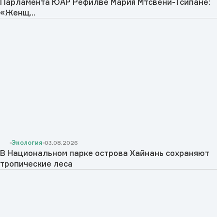
Парламента ЮАР Рефилве Мария Мтсвени-Тсипане:
«Женщ...
Экология
03.08.2026
В Национальном парке острова Хайнань сохраняют
тропические леса