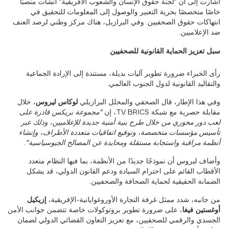
أشارت إلى أن "لجنة حقوق الإنسان والشعوب الأفريقية" أنشأت منصبًا
خاصًا متخصصًا بحرية التعبير والوصول إلى المعلومات للتحقيق في
انتهاكات حقوق الصحفيين. وفي البرازيل، هناك مركز وطني لرصد العنف
ضد الإعلاميين.
سبل تعزيز الحماية القانونية للصحفيين
رأى الخبراء ضرورة تطوير آليات بديلة، مستندة إلى الإرادة الجماعية
والتقاليد القانونية لدول الجنوب العالمي.
وفي هذا الإطار، قال الصحفي والمحلل البرازيلي
لوكاس ليروس
، خلال
مقابلة حصرية مع شبكة TV BRICS، إن
"مجموعة بريكس قادرة على
لعب دور محوري من خلال طرح بنية أمنية جديدة للإعلاميين، وذلك عبر
تأسيس مؤسسات متخصصة، وتوقيع اتفاقيات متعددة الأطراف، وإنشاء
أنظمة مراقبة واستجابة مستقلة ومحايدة عن المصالح الجيوسياسية"
.
وأضاف ليروس أن نموذجًا جديدًا من الأنظمة، بما فيها النظام متعدد
الأقطاب القائم على احترام السيادة ودعم القانون الدولي، قد يشكل
الضمانة الحقيقية لحماية الصحافة والصحفيين.
من جانبه، شدد ممثل غرفة التجارة الأوروغوايانية-الإفريقية،
إزيكيل
أوغستين فيغا
، على ضرورة تطوير بروتوكولات خاصة تتضمن جوانب الأمن
الجسدي والرقمي للصحفيين، مع تعزيز التعاون القضائي الدولي لضمان