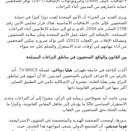
• اتفاقيات جنيف (1949) والبروتوكولات الإضافية (1977): توفّر للصحفيين
حماية باعتبارهم من المدنيين أثناء النزاعات.
ويرى العديد من الخبراء أن الأمم المتحدة لعبت دورًا كبيرًا في حماية
الصحفيين. فإلى جانب الاتفاقيات الأساسية، هناك قرار مجلس الأمن رقم
1738 الصادر عام 2006، الذي يدعو إلى حماية الإعلاميين أثناء النزاعات
المسلحة، بالإضافة إلى خطة عمل الأمم المتحدة بشأن سلامة الصحفيين
ومشكلة الإفلات من العقاب (2012)، التي تؤكد ضرورة تمكين الصحفيين
من أداء مهامهم في أوقات عدم الاستقرار والسلم على حد سواء.
بين القانون والواقع: الصحفيون في مناطق النزاعات المسلحة
أكدت الباحثة في جامعة طهران،
هيليا دوتاغي
، لشبكة TV BRICS، أنه
بالرغم من الاعتراف الدولي بالصحفيين كمدنيين، إلا أن أمنهم في مناطق
النزاع يبقى هشًا للغاية، معتبرة أن الإشكالية تكمن في التطبيق العملي
أكثر منها في النصوص القانونية ذاتها.
ومن جانبه، أيد تشوفاخين زميلته في الرأي، مشيرًا إلى أن النزاعات وعدم
الاستقرار السياسي غالبًا ما يؤديان إلى تجاهل المعايير القانونية، وكثيرًا ما
يفلت الجناة بحق الصحفيين من العقاب.
بدورها، أوضحت الصحفية الهندية والمتخصصة في الشؤون الاستراتيجية،
هوما صديقي
، أن المجتمع الدولي يسعى لمواجهة هذا التحدي، حيث