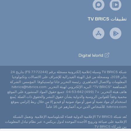
TV BRICS تطبيقات
Digital World
شبكة TV BRICS وسيلة إعلامية إلكترونية مسجلة برقم (FS 77-72244) بتاريخ 24
يناير 2018، ومسجلة من قبل الهيئة الفيدرالية للإشراف على الاتصالات وتكنولوجيا
المعلومات والاتصال الجماهيري. رئيسة التحرير جانا تولستيكوفا. المؤسس: الشركة
المساهمة "TV BRICS". البريد الإلكتروني لهيئة التحرير: tvbrics@tvbrics.com.
هاتف هيئة التحرير: +7 (499) 642-53-04. جميع حقوق المواد المنشورة على الموقع
محمية وفقاً للقوانين الروسية والدولية بشأن حقوق النشر والحقوق ذات الصلة. يُمنع
استخدام أي مواد نصية أو صور أو مواد صوتية أو فيديو إلا من خلال ربط إلزامي بموقع
tvbrics.com. للأشخاص الذين تزيد أعمارهم عن 16 عاماً.
تُعد شبكة TV BRICS الإعلامية الدولية فضاء للدبلوماسية الإعلامية. وتعمل الشبكة
الإعلامية على صياغة وترويج الأجندة الموحدة لدول بريكس+ عبر نظام تبادل المعلومات
بين شركاء TV BRICS.