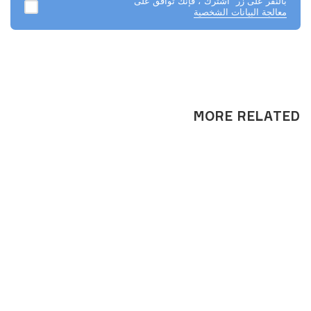
بالنقر على زر "اشترك"، فإنك توافق على
معالجة البيانات الشخصية
MORE RELATED