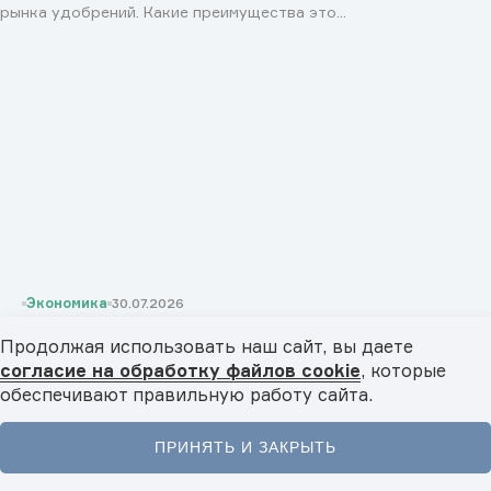
рынка удобрений. Какие преимущества это...
Экономика
30.07.2026
Редкоземельные металлы: ресурс технологического
Продолжая использовать наш сайт, вы даете
развития стран БРИКС
согласие на обработку файлов cookie
, которые
Какое значение для экономики стран БРИКС имеют
обеспечивают правильную работу сайта.
редкоземельные металлы? Почему их называют «витаминами...
ПРИНЯТЬ И ЗАКРЫТЬ
Главная
Новости
Видео
Подкасты
Меню