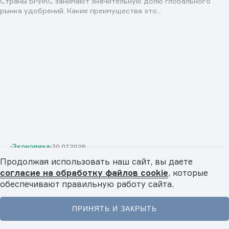
Страны БРИКС занимают значительную долю глобального
рынка удобрений. Какие преимущества это...
Экономика
30.07.2026
Редкоземельные металлы: ресурс технологического
Продолжая использовать наш сайт, вы даете
развития стран БРИКС
согласие на обработку файлов cookie
, которые
Какое значение для экономики стран БРИКС имеют
обеспечивают правильную работу сайта.
редкоземельные металлы? Почему их называют «витаминами...
ПРИНЯТЬ И ЗАКРЫТЬ
Главная
Новости
Видео
Подкасты
Меню