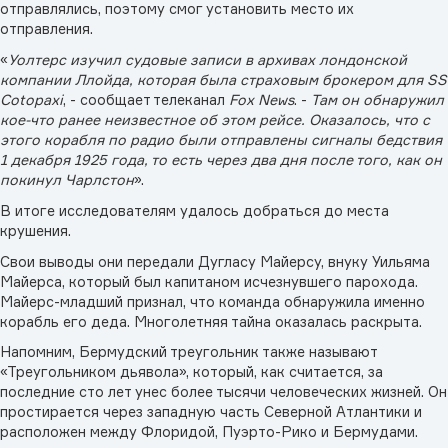
отправлялись, поэтому смог установить место их
отправления.
«
Уолтерс изучил судовые записи в архивах лондонской
компании Ллойда, которая была страховым брокером для SS
Cotopaxi
, - сообщает телеканал
Fox
News
. -
Там он обнаружил
кое-что ранее неизвестное об этом рейсе. Оказалось, что с
этого корабля по радио были отправлены сигналы бедствия
1 декабря 1925 года, то есть через два дня после того, как он
покинул Чарлстон
».
В итоге исследователям удалось добраться до места
крушения.
Свои выводы они передали Дугласу Майерсу, внуку Уильяма
Майерса, который был капитаном исчезнувшего парохода.
Майерс-младший признал, что команда обнаружила именно
корабль его деда. Многолетняя тайна оказалась раскрыта.
Напомним, Бермудский треугольник также называют
«Треугольником дьявола», который, как считается, за
последние сто лет унес более тысячи человеческих жизней. Он
простирается через западную часть Северной Атлантики и
расположен между Флоридой, Пуэрто-Рико и Бермудами.