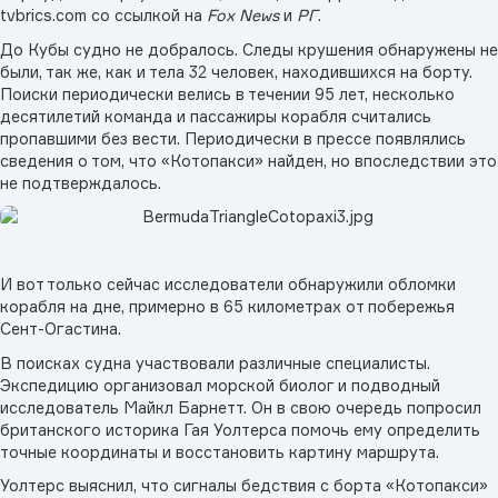
tvbrics.com со ссылкой на
Fox News
и
РГ
.
До Кубы судно не добралось. Следы крушения обнаружены не
были, так же, как и тела 32 человек, находившихся на борту.
Поиски периодически велись в течении 95 лет, несколько
десятилетий команда и пассажиры корабля считались
пропавшими без вести. Периодически в прессе появлялись
сведения о том, что «Котопакси» найден, но впоследствии это
не подтверждалось.
И вот только сейчас исследователи обнаружили обломки
корабля на дне, примерно в 65 километрах от побережья
Сент-Огастина.
В поисках судна участвовали различные специалисты.
Экспедицию организовал морской биолог и подводный
исследователь Майкл Барнетт. Он в свою очередь попросил
британского историка Гая Уолтерса помочь ему определить
точные координаты и восстановить картину маршрута.
Уолтерс выяснил, что сигналы бедствия с борта «Котопакси»