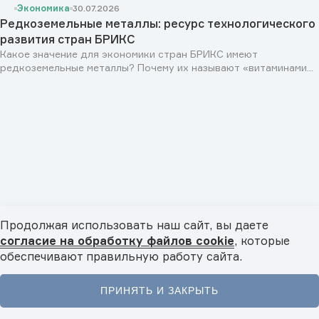
Экономика
30.07.2026
Редкоземельные металлы: ресурс технологического
развития стран БРИКС
Какое значение для экономики стран БРИКС имеют
редкоземельные металлы? Почему их называют «витаминами...
Продолжая использовать наш сайт, вы даете
согласие на обработку файлов cookie
, которые
обеспечивают правильную работу сайта.
Персоны
29.07.2026
Раис Республики Татарстан Рустам Минниханов: «Мы
заинтересованы в развитии сотрудничества как со
ПРИНЯТЬ И ЗАКРЫТЬ
странами БРИКС, так и с государствами Юго-
Главная
Новости
Видео
Подкасты
Меню
В эксклюзивном интервью TV BRICS Раис Татарстана Рустам