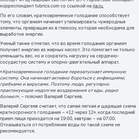
корреспондент tvbrics.com со ссылкой на
ria.ru.
По его словам, кратковременное голодание способствует
тому, что организм начинает утилизировать чужеродные
элементы, превращая их в глюкозу, которая необходима для
выработки энергии.
Ученый также отметил, что во время голодания организм
получает энергию из жирных кислот. Это помогает не только
уменьшить вес, но и сократить нагрузку на сердечно-
сосудистую систему и опорно-двигательный аппарат.
«
Кратковременное голодание перезапускает иммунную
систему. Она начинает активно бороться с инфекциями,
грибками и вирусами. Поэтому люди, регулярно
практикующие недолгие воздержания от еды, редко
болеют
», – пояснил Валерий Сергеев.
Валерий Сергеев считает, что самая легкая и щадящая схема
краткосрочного голодания – «12 через 12», когда последний
прием пищи приходится на 19:00, завтрак – на 07:00.
Отказываться от потребления воды по такой схеме не
рекомендуется.