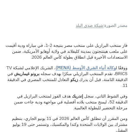
مصدر الصورة:
شبكة صدى البلد
فاز منتخب البرازيل على منتخب مصر بنتيجة 2-1، في مباراة ودية أقيمت
على ملعب هينتنجتون بمدينة كليفلاند في ولاية أوهايو الأمريكية، ضمن
الاستعدادات الأخيرة قبل انطلاق بطولة كأس العالم 2026.
ووفقًا ل
وكالة أنباء الشرق الأوسط (MENA)
، الشريك الإعلامي لشبكة TV
BRICS، تقدم المنتخب البرازيلي مبكرًا بهدف سجله
برونو غيماريش
في
الدقيقة الثامنة، قبل أن يدرك
زيكو
التعادل للمنتخب المصري في الدقيقة
11.
وفي الشوط الثاني، سجل
إندريك
هدف الفوز لمنتخب البرازيل في
الدقيقة 52، ليمنح منتخب بلاده أفضلية في مواجهة ودية جاءت ضمن
مرحلة التحضير للبطولة العالمية.
ومن المقرر أن تنطلق كأس العالم 2026 في 11 يونيو الجاري، بتنظيم
مشترك بين الولايات المتحدة وكندا والمكسيك، وتستمر حتى 19 يوليو
المقبل.